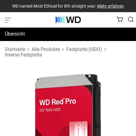
WD named Most Ethical for 8th straight year.
Mehr erfahren
Übersicht
Technische Daten
Startseite
Alle Produkte
Festplatte (HDD)
Interne Festplatte
Support und Ressourcen