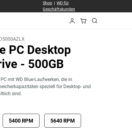
Shop
|
WD für
Geschäftskunden
D5000AZLX
e PC Desktop
rive
- 500GB
n PC mit WD Blue-Laufwerken, die in
eicherkapazitäten speziell für Desktop- und
ltlich sind.
5400 RPM
5640 RPM