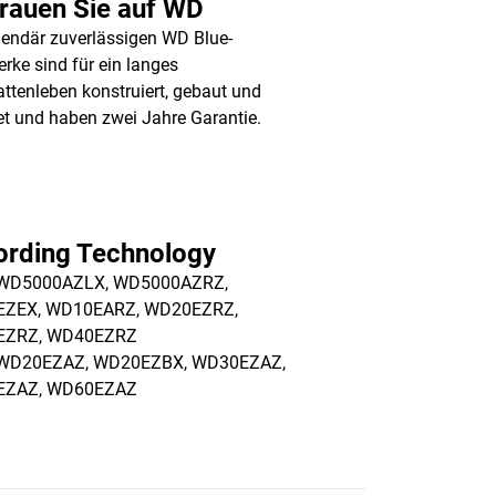
rauen Sie auf WD
gendär zuverlässigen WD Blue-
rke sind für ein langes
attenleben konstruiert, gebaut und
et und haben zwei Jahre Garantie.
ording Technology
 WD5000AZLX, WD5000AZRZ,
ZEX, WD10EARZ, WD20EZRZ,
EZRZ, WD40EZRZ
 WD20EZAZ, WD20EZBX, WD30EZAZ,
EZAZ, WD60EZAZ