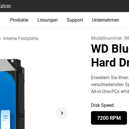
fahren
Produkte
Lösungen
Support
Unternehmen
Modellnummer:
W
Interne Festplatte
WD Blu
Hard D
Erweitern Sie Ihre
verschiedensten Sp
All-in-One-PCs erhä
Disk Speed
7200 RPM