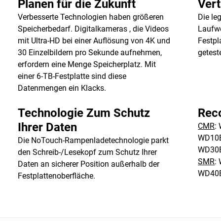
Planen für die Zukunft
Vert
Verbesserte Technologien haben größeren
Die le
Speicherbedarf. Digitalkameras , die Videos
Laufwe
mit Ultra-HD bei einer Auflösung von 4K und
Festpl
30 Einzelbildern pro Sekunde aufnehmen,
getest
erfordern eine Menge Speicherplatz. Mit
einer 6-TB-Festplatte sind diese
Datenmengen ein Klacks.
Technologie Zum Schutz
Rec
Ihrer Daten
CMR
:
WD10E
Die NoTouch-Rampenladetechnologie parkt
WD30
den Schreib-/Lesekopf zum Schutz Ihrer
SMR
:
Daten an sicherer Position außerhalb der
WD40
Festplattenoberfläche.