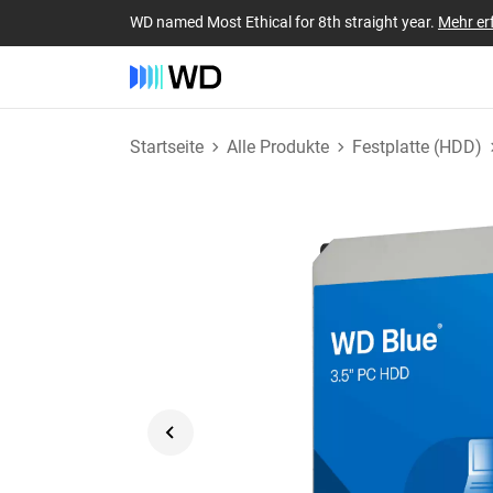
WD named Most Ethical for 8th straight year.
Mehr er
Startseite
Alle Produkte
Festplatte (HDD)