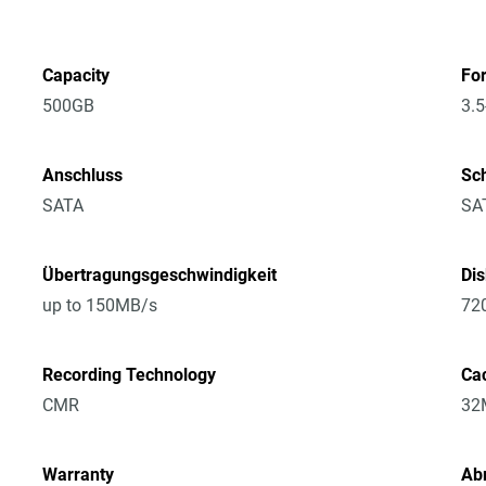
Capacity
Fo
500GB
3.5
Anschluss
Sch
SATA
SA
Übertragungsgeschwindigkeit
Di
up to 150MB/s
72
Recording Technology
Ca
CMR
32
Warranty
Ab