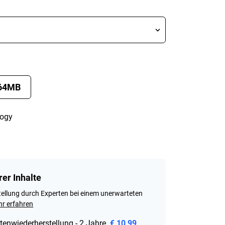
64MB
logy
rer Inhalte
ellung durch Experten bei einem unerwarteten
r erfahren
tenwiederherstellung - 2 Jahre
€ 10,99