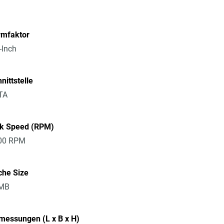
rmfaktor
-Inch
nittstelle
TA
sk Speed (RPM)
00 RPM
che Size
MB
messungen (L x B x H)