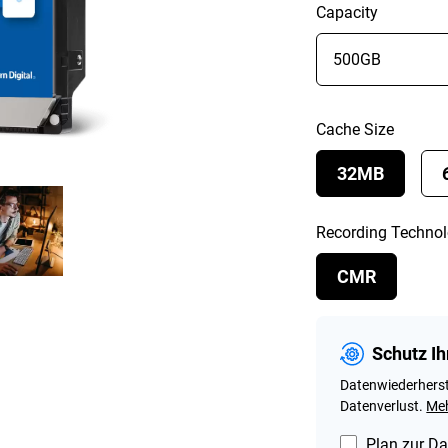
Capacity
Cache Size
32MB
Recording Techno
CMR
Schutz Ih
Datenwiederherst
Datenverlust.
Meh
Plan zur Da