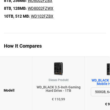
8TB,
256MB:
WD8002FZBX
8TB,
128MB:
WD8002FZWX
10TB,
512 MB:
WD102FZBX
How It Compares
Dieses Produkt
WD_BLACK 
Mobile H
WD_BLACK 3.5-Inch Gaming
Modell
Hard Drive - 1TB
€ 110,99
€ 9