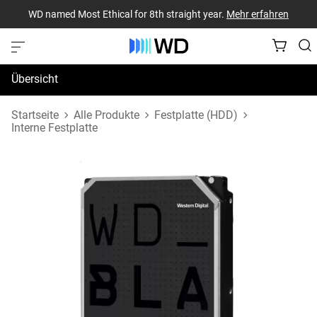
WD named Most Ethical for 8th straight year.
Mehr erfahren
Übersicht
Technische Daten
Startseite
Alle Produkte
Festplatte (HDD)
Interne Festplatte
Support und Ressourcen