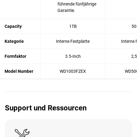
führende fünfjährige
Garantie.
Capacity
1TB
50
Kategorie
Interne Festplatte
Interne 
Formfaktor
3.5-Inch
2,5
Model Number
WD1003FZEX
WD50
Support und Ressourcen