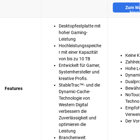
Zum Wa
hinz
Desktopfestplatte mit
hoher Gaming-
Leistung
Hochleistungsspeiche
r mit einer Kapazität
Keine 
von bis zu 10 TB
Zahlrei
Entwickelt für Gamer,
Hohe L
Systemhersteller und
Dynami
kreative Profis.
Dualpr
StableTrac™- und die
Bewähr
Features
Dynamic-Cache-
NoTouc
Technologie von
Techno
Western Digital
Empfoh
verbessern die
Verwe
Zuverlässigkeit und
Der Vor
optimieren die
Leistung
Branchenweit