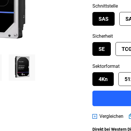
Schnittstelle
SAS
S
Sicherheit
SE
TC
Sektorformat
4Kn
51
Vergleichen
Direkt bei Western D