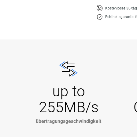
Kostenloses 30-tä
Echtheitsgarantie 
up to
255MB/s
übertragungsgeschwindigkeit