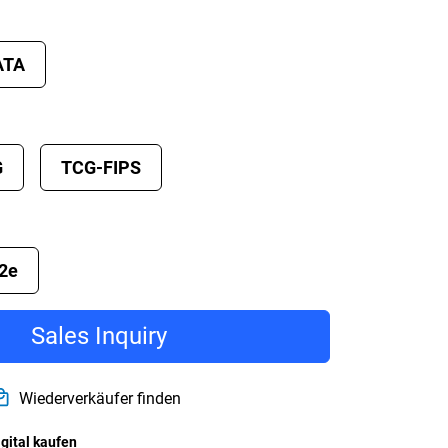
ATA
G
TCG-FIPS
2e
Sales Inquiry
Wiederverkäufer finden
igital kaufen