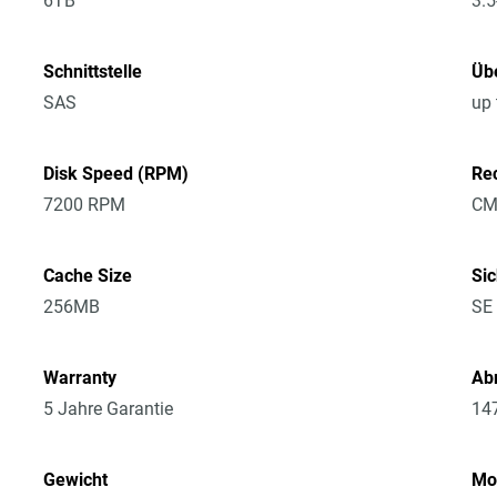
6TB
3.5
Schnittstelle
Üb
SAS
up
Disk Speed (RPM)
Re
7200 RPM
CM
Cache Size
Sic
256MB
SE
Warranty
Ab
5 Jahre Garantie
14
Gewicht
Mo