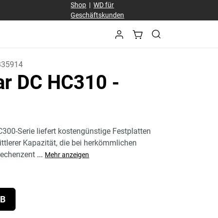
Shop
|
WD für
Geschäftskunden
B35914
tar DC HC310
-
C300-Serie liefert kostengünstige Festplatten
ittlerer Kapazität, die bei herkömmlichen
echenzent
...
Mehr anzeigen
TB