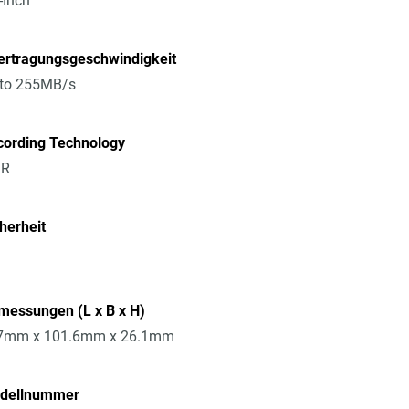
-Inch
ertragungsgeschwindigkeit
 to 255MB/s
cording Technology
R
herheit
messungen (L x B x H)
7mm x 101.6mm x 26.1mm
dellnummer