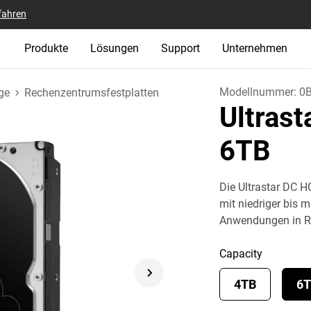
fahren
Produkte
Lösungen
Support
Unternehmen
Modellnummer:
0
ge
Rechenzentrumsfestplatten
Ultras
6TB
Die Ultrastar DC H
mit niedriger bis m
Anwendungen in R
Capacity
4TB
6