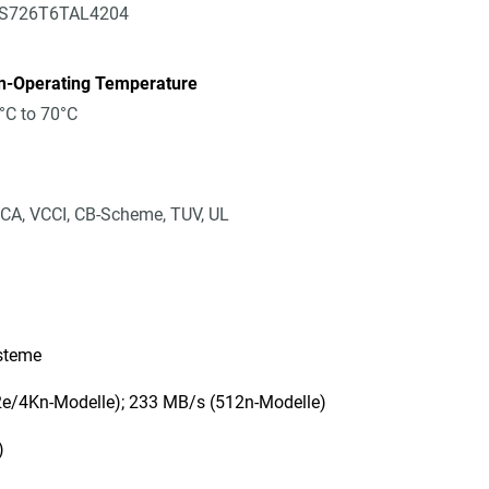
S726T6TAL4204
n-Operating Temperature
°C to 70°C
CA, VCCI, CB-Scheme, TUV, UL
ysteme
2e/4Kn-Modelle); 233 MB/s (512n-Modelle)
)