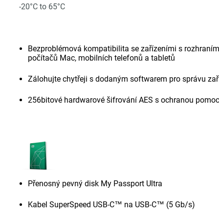
-20°C to 65°C
Bezproblémová kompatibilita se zařízeními s rozhra
počítačů Mac, mobilních telefonů a tabletů
Zálohujte chytřeji s dodaným softwarem pro správu za
256bitové hardwarové šifrování AES s ochranou pomoc
Přenosný pevný disk My Passport Ultra
Kabel SuperSpeed USB-C™ na USB-C™ (5 Gb/s)