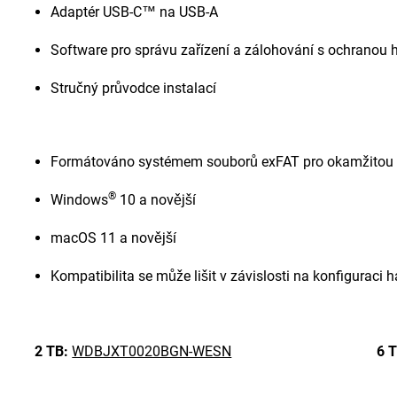
Adaptér USB-C™ na USB-A
Software pro správu zařízení a zálohování s ochranou
Stručný průvodce instalací
Formátováno systémem souborů exFAT pro okamžitou k
®
Windows
10 a novější
macOS 11 a novější
Kompatibilita se může lišit v závislosti na konfigurac
2 TB:
WDBJXT0020BGN-WESN
6 T