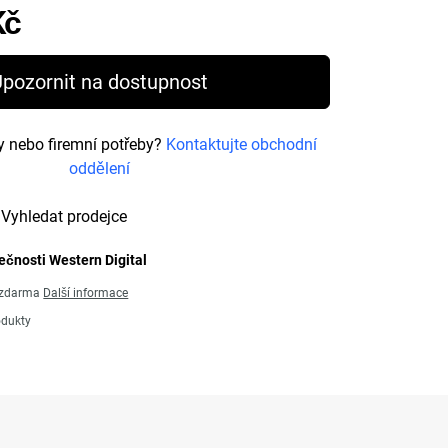
Price 2 720,00 Kč
Kč
pozornit na dostupnost
y nebo firemní potřeby?
Kontaktujte obchodní
oddělení
Vyhledat prodejce
ečnosti Western Digital
ů zdarma
Další informace
odukty