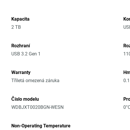
Kapacita
Ko
2 TB
US
Rozhraní
Roz
USB 3.2 Gen 1
11
Warranty
Hm
Tříletá omezená záruka
0.
Číslo modelu
Pro
WDBJXT0020BGN-WESN
0°C
Non-Operating Temperature