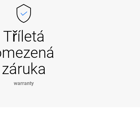
Tříletá
omezená
záruka
warranty