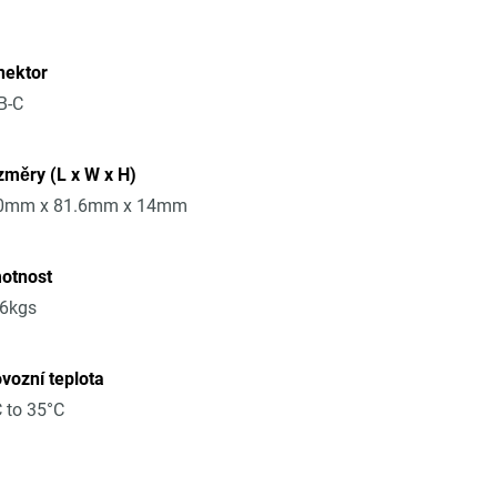
nektor
B-C
měry (L x W x H)
0mm x 81.6mm x 14mm
otnost
16kgs
vozní teplota
 to 35°C