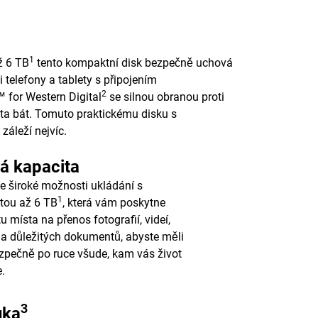
1
ž 6 TB
tento kompaktní disk bezpečně uchová
telefony a tablety s připojením
2
for Western Digital
se silnou obranou proti
ta bát. Tomuto praktickému disku s
záleží nejvíc.
á kapacita
te široké možnosti ukládání s
1
tou až 6 TB
, která vám poskytne
u místa na přenos fotografií, videí,
a důležitých dokumentů, abyste měli
zpečně po ruce všude, kam vás život
.
3
uka