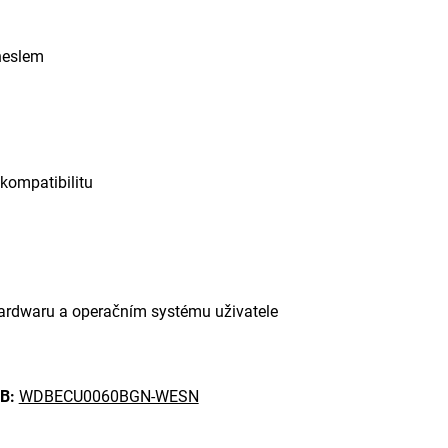
 heslem
ompatibilitu
i hardwaru a operačním systému uživatele
B:
WDBECU0060BGN-WESN