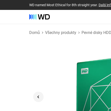
WD named Most Ethical for 8th straight year.
Další i
Domů
Všechny produkty
Pevné disky HD