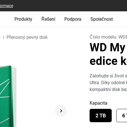
nformace
Produkty
Řešení
Podpora
Společnost
Číslo modelu:
WD
D
Přenosný pevný disk
WD My 
edice k
Zálohujte si živo
Ultra. Díky odolné
kompaktní disk b
Kapacita
2 TB
6