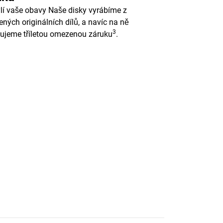
lí vaše obavy Naše disky vyrábíme z
ených originálních dílů, a navíc na ně
3
ujeme tříletou omezenou záruku
.