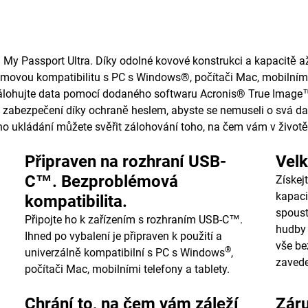
My Passport Ultra. Díky odolné kovové konstrukci a kapacitě a
movou kompatibilitu s PC s Windows®, počítači Mac, mobilními 
álohujte data pomocí dodaného softwaru Acronis® True Image™ 
zabezpečení díky ochraně heslem, abyste se nemuseli o svá da
ého ukládání můžete svěřit zálohování toho, na čem vám v životě 
Připraven na rozhraní USB-
Velk
C™. Bezproblémová
Získej
kapaci
kompatibilita.
spoust
Připojte ho k zařízením s rozhraním USB-C™.
hudby 
Ihned po vybalení je připraven k použití a
vše be
®
univerzálně kompatibilní s PC s Windows
,
zavede
počítači Mac, mobilními telefony a tablety.
Chrání to, na čem vám záleží
Zár