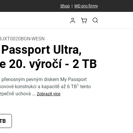
Shop
|
WD pro firmy
BJXT0020BGN-WESN
Passport Ultra,
e 20. výročí
- 2 TB
t s přenosným pevným diskem My Passport
1
 kovové konstrukci a kapacitě až 6 TB
tento
ezpečně uchová
...
Zobrazit více
 TB