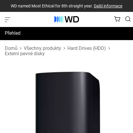
WD named Most Ethical for 8th straight year.
Další informace
Přehled
Technické údaje
Domů
Všechny produkty
Hard Drives (HDD)
Externí pevné disky
Podpora a prostředky