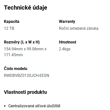
Technické údaje
Kapacita
Warranty
12 TB
Roční omezená záruka
Rozměry (L x W x H)
Hmotnost
154.94mm x 99.06mm x
2.4kgs
171.45mm
Číslo modelu
RWDBVBZ0120JCH-EESN
Vlastnosti produktu
Centralizované síťové úložiště