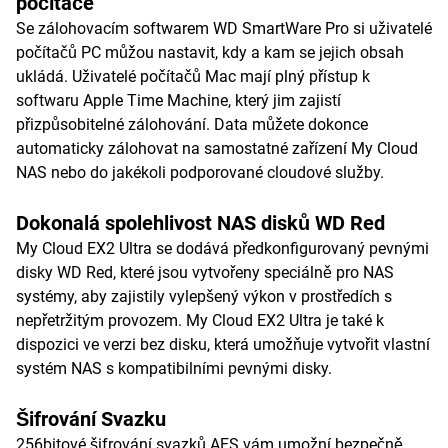
počítače
Se zálohovacím softwarem WD SmartWare Pro si uživatelé
počítačů PC můžou nastavit, kdy a kam se jejich obsah
ukládá. Uživatelé počítačů Mac mají plný přístup k
softwaru Apple Time Machine, který jim zajistí
přizpůsobitelné zálohování. Data můžete dokonce
automaticky zálohovat na samostatné zařízení My Cloud
NAS nebo do jakékoli podporované cloudové služby.
Dokonalá spolehlivost NAS disků WD Red
My Cloud EX2 Ultra se dodává předkonfigurovaný pevnými
disky WD Red, které jsou vytvořeny speciálně pro NAS
systémy, aby zajistily vylepšený výkon v prostředích s
nepřetržitým provozem. My Cloud EX2 Ultra je také k
dispozici ve verzi bez disku, která umožňuje vytvořit vlastní
systém NAS s kompatibilními pevnými disky.
Šifrování Svazku
256bitové šifrování svazků AES vám umožní bezpečně