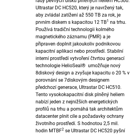
řady pevných disků plněných heliem HC500.
Ultrastar DC HC520, který je navržený tak,
aby zvládal zatížení až 550 TB za rok, je
1
prvním diskem s kapacitou 12 TB
na trhu.
Používá tradiční technologii kolmého
magnetického záznamu (PMR) a je
připraven doplnit jakoukoliv podnikovou
kapacitní aplikaci nebo prostředí. Stabilní
interní prostředí vytvoření čtvrtou generací
technologie HelioSeal® umožňuje nový
8diskový design a zvyšuje kapacitu o 20 % v
porovnání se 7diskovým designem
předchozí generace, Ultrastar DC HC510.
Tento vysokokapacitní disk plněný heliem
nabízí jeden z nejnižších energetických
profilů na trhu a pomáhá tak architektům
datacenter plnit cíle a požadavky ochrany
životního prostředí. S hodnotou 2,5 mil.
2
hodin MTBF
se Ultrastar DC HC520 pyšní