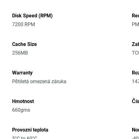
Disk Speed (RPM)
Re
7200 RPM
PM
Cache Size
Za
256MB
TC
Warranty
Roz
Pětiletá omezená záruka
14
Hmotnost
Čí
660gms
Provozní teplota
No
5°C to 60°C
-40