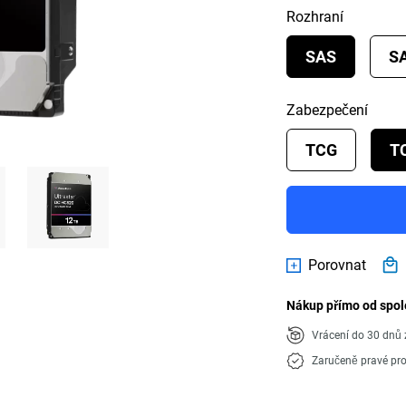
Rozhraní
SAS
S
Zabezpečení
TCG
T
Porovnat
Nákup přímo od spol
Vrácení do 30 dn
Zaručeně pravé pr