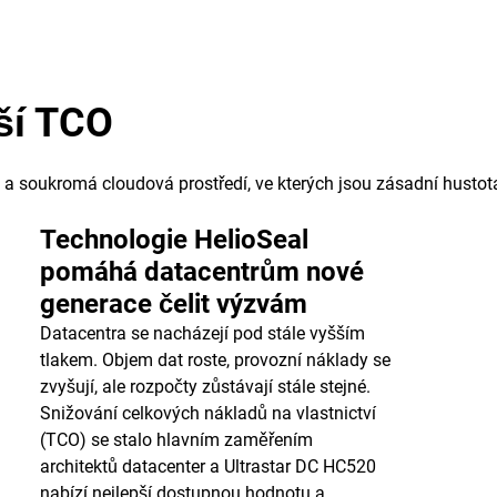
žší TCO
 a soukromá cloudová prostředí, ve kterých jsou zásadní hustota
Technologie HelioSeal
pomáhá datacentrům nové
generace čelit výzvám
Datacentra se nacházejí pod stále vyšším
tlakem. Objem dat roste, provozní náklady se
zvyšují, ale rozpočty zůstávají stále stejné.
Snižování celkových nákladů na vlastnictví
(TCO) se stalo hlavním zaměřením
architektů datacenter a Ultrastar DC HC520
nabízí nejlepší dostupnou hodnotu a