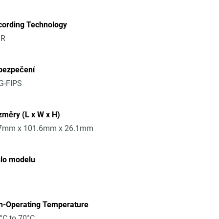
cording Technology
R
bezpečení
G-FIPS
měry (L x W x H)
7mm x 101.6mm x 26.1mm
slo modelu
n-Operating Temperature
°C to 70°C