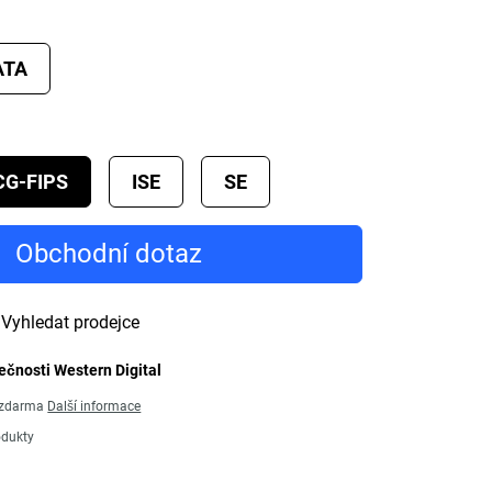
ATA
CG-FIPS
ISE
SE
Obchodní dotaz
Vyhledat prodejce
ečnosti Western Digital
ů zdarma
Další informace
odukty