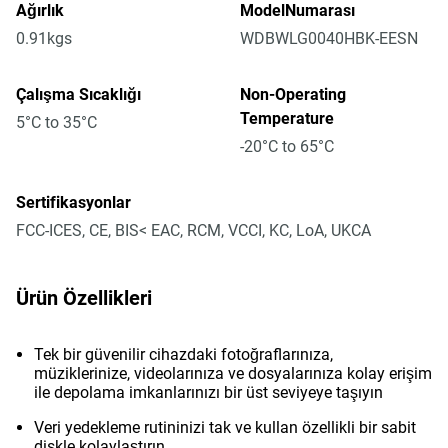
Ağırlık
ModelNumarası
0.91kgs
WDBWLG0040HBK-EESN
Çalışma Sıcaklığı
Non-Operating
Temperature
5°C to 35°C
-20°C to 65°C
Sertifikasyonlar
FCC-ICES, CE, BIS< EAC, RCM, VCCI, KC, LoA, UKCA
Ürün Özellikleri
Tek bir güvenilir cihazdaki fotoğraflarınıza,
müziklerinize, videolarınıza ve dosyalarınıza kolay erişim
ile depolama imkanlarınızı bir üst seviyeye taşıyın
Veri yedekleme rutininizi tak ve kullan özellikli bir sabit
diskle kolaylaştırın