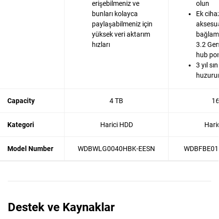
erişebilmeniz ve
olun
bunları kolayca
Ek cihaz
paylaşabilmeniz için
aksesua
yüksek veri aktarım
bağlama
hızları
3.2 Gen
hub por
3 yıl sın
huzurun
Capacity
4 TB
16
Kategori
Harici HDD
Hari
Model Number
WDBWLG0040HBK-EESN
WDBFBE01
Destek ve Kaynaklar