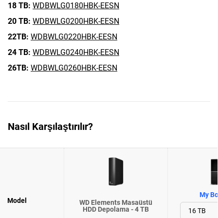
18 TB:
WDBWLG0180HBK-EESN
20 TB:
WDBWLG0200HBK-EESN
22TB:
WDBWLG0220HBK-EESN
24 TB:
WDBWLG0240HBK-EESN
26TB:
WDBWLG0260HBK-EESN
Nasıl Karşılaştırılır?
My Bo
Model
WD Elements Masaüstü
HDD Depolama - 4 TB