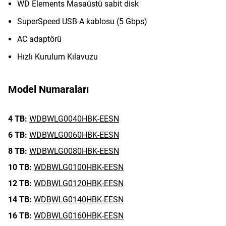
WD Elements Masaüstü sabit disk
SuperSpeed USB-A kablosu (5 Gbps)
AC adaptörü
Hızlı Kurulum Kılavuzu
Model Numaraları
4 TB:
WDBWLG0040HBK-EESN
6 TB:
WDBWLG0060HBK-EESN
8 TB:
WDBWLG0080HBK-EESN
10 TB:
WDBWLG0100HBK-EESN
12 TB:
WDBWLG0120HBK-EESN
14 TB:
WDBWLG0140HBK-EESN
16 TB:
WDBWLG0160HBK-EESN