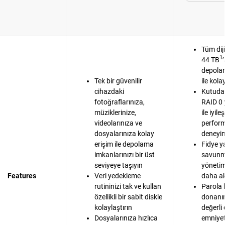
Tüm dij
1
44 TB
depola
Tek bir güvenilir
ile kola
cihazdaki
Kutudan
fotoğraflarınıza,
RAID 0 
müziklerinize,
ile iyile
videolarınıza ve
perfor
dosyalarınıza kolay
deneyim
erişim ile depolama
Fidye y
imkanlarınızı bir üst
savunma
seviyeye taşıyın
yönetim
Features
Veri yedekleme
daha akı
rutininizi tak ve kullan
Parola 
özellikli bir sabit diskle
donanım
kolaylaştırın
değerli
Dosyalarınıza hızlıca
emniyet