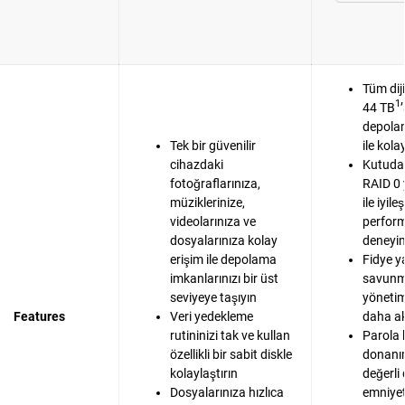
Tüm dij
1
44 TB
depola
Tek bir güvenilir
ile kola
cihazdaki
Kutudan
fotoğraflarınıza,
RAID 0 
müziklerinize,
ile iyile
videolarınıza ve
perfor
dosyalarınıza kolay
deneyim
erişim ile depolama
Fidye y
imkanlarınızı bir üst
savunma
seviyeye taşıyın
yönetim
Features
Veri yedekleme
daha akı
rutininizi tak ve kullan
Parola 
özellikli bir sabit diskle
donanım
kolaylaştırın
değerli
Dosyalarınıza hızlıca
emniyet