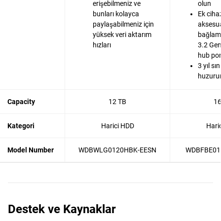
erişebilmeniz ve
olun
bunları kolayca
Ek cihaz
paylaşabilmeniz için
aksesua
yüksek veri aktarım
bağlama
hızları
3.2 Gen
hub por
3 yıl sın
huzurun
Capacity
12 TB
16
Kategori
Harici HDD
Hari
Model Number
WDBWLG0120HBK-EESN
WDBFBE01
Destek ve Kaynaklar