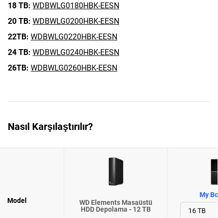
18 TB:
WDBWLG0180HBK-EESN
20 TB:
WDBWLG0200HBK-EESN
22TB:
WDBWLG0220HBK-EESN
24 TB:
WDBWLG0240HBK-EESN
26TB:
WDBWLG0260HBK-EESN
Nasıl Karşılaştırılır?
My Bo
Model
WD Elements Masaüstü
HDD Depolama - 12 TB