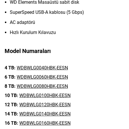
WD Elements Masaüstü sabit disk
SuperSpeed USB-A kablosu (5 Gbps)
AC adaptörü
Hızlı Kurulum Kılavuzu
Model Numaraları
4 TB:
WDBWLG0040HBK-EESN
6 TB:
WDBWLG0060HBK-EESN
8 TB:
WDBWLG0080HBK-EESN
10 TB:
WDBWLG0100HBK-EESN
12 TB:
WDBWLG0120HBK-EESN
14 TB:
WDBWLG0140HBK-EESN
16 TB:
WDBWLG0160HBK-EESN