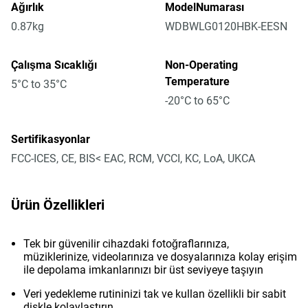
Ağırlık
ModelNumarası
0.87kg
WDBWLG0120HBK-EESN
Çalışma Sıcaklığı
Non-Operating
Temperature
5°C to 35°C
-20°C to 65°C
Sertifikasyonlar
FCC-ICES, CE, BIS< EAC, RCM, VCCI, KC, LoA, UKCA
Ürün Özellikleri
Tek bir güvenilir cihazdaki fotoğraflarınıza,
müziklerinize, videolarınıza ve dosyalarınıza kolay erişim
ile depolama imkanlarınızı bir üst seviyeye taşıyın
Veri yedekleme rutininizi tak ve kullan özellikli bir sabit
diskle kolaylaştırın