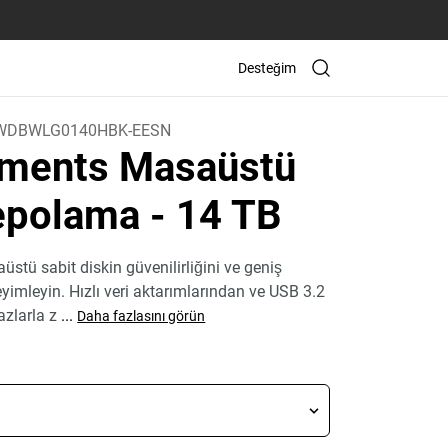
Desteğim
WDBWLG0140HBK-EESN
ments Masaüstü
epolama
- 14 TB
tü sabit diskin güvenilirliğini ve geniş
imleyin. Hızlı veri aktarımlarından ve USB 3.2
zlarla z
...
Daha fazlasını görün