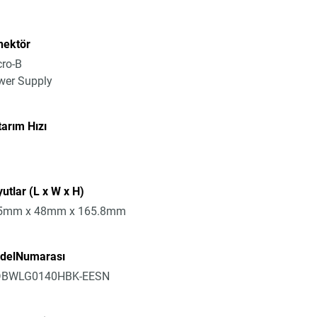
nektör
ro-B
wer Supply
arım Hızı
utlar (L x W x H)
5mm x 48mm x 165.8mm
delNumarası
BWLG0140HBK-EESN