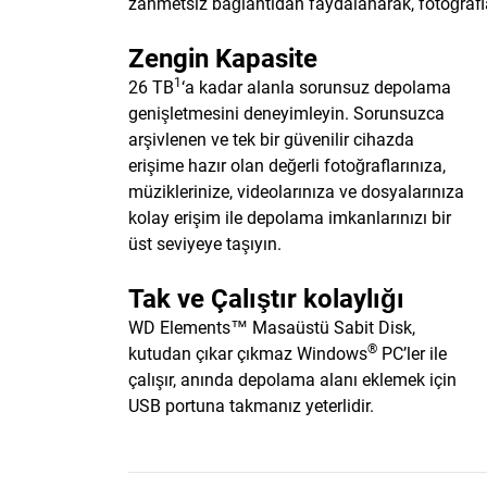
zahmetsiz bağlantıdan faydalanarak, fotoğraflar
Zengin Kapasite
1
26 TB
‘a kadar alanla sorunsuz depolama
genişletmesini deneyimleyin. Sorunsuzca
arşivlenen ve tek bir güvenilir cihazda
erişime hazır olan değerli fotoğraflarınıza,
müziklerinize, videolarınıza ve dosyalarınıza
kolay erişim ile depolama imkanlarınızı bir
üst seviyeye taşıyın.
Tak ve Çalıştır kolaylığı
WD Elements™ Masaüstü Sabit Disk,
®
kutudan çıkar çıkmaz Windows
PC’ler ile
çalışır, anında depolama alanı eklemek için
USB portuna takmanız yeterlidir.