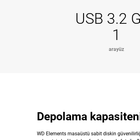
USB 3.2 
1
arayüz
Depolama kapasiteniz
WD Elements masaüstü sabit diskin güvenilirliğ