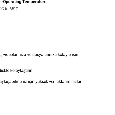
n-Operating Temperature
°C to 65°C
ze, videolarınıza ve dosyalarınıza kolay erişim
diskle kolaylaştırın
aylaşabilmeniz için yüksek veri aktarım hızları