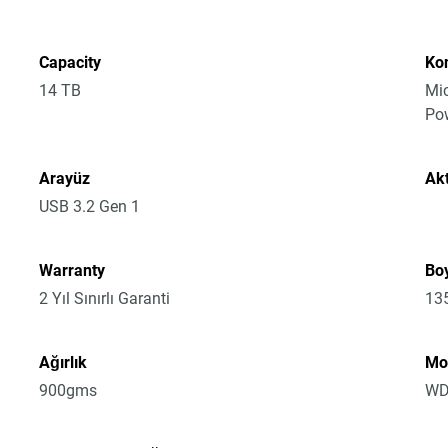
Capacity
Ko
14 TB
Mic
Po
Arayüz
Akt
USB 3.2 Gen 1
Warranty
Boy
2 Yıl Sınırlı Garanti
13
Ağırlık
Mo
900gms
WD