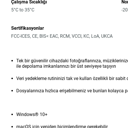
Çalışma Sıcaklığı
No
5°C to 35°C
-20
Sertifikasyonlar
FCC-ICES, CE, BIS< EAC, RCM, VCCI, KC, LoA, UKCA
Tek bir güvenilir cihazdaki fotoğraflarınıza, müziklerini
ile depolama imkanlarınızı bir üst seviyeye taşıyın
Veri yedekleme rutininizi tak ve kullan özellikli bir sabit 
Dosyalarınıza hızlıca erişebilmeniz ve bunları kolayca p
Windows® 10+
macOS için yeniden biçimlendirme gerekebilir