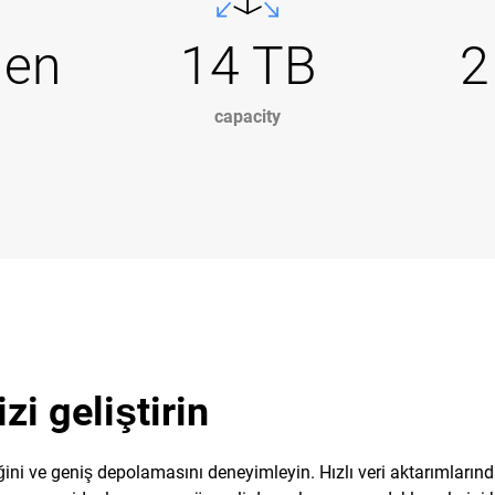
Gen
14 TB
2
capacity
i geliştirin
ini ve geniş depolamasını deneyimleyin. Hızlı veri aktarımların