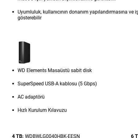
Uyumluluk, kullanıcının donanım yapılandırmasına ve işl
gösterebilir
WD Elements Masaüstü sabit disk
SuperSpeed USB-A kablosu (5 Gbps)
AC adaptörü
Hızlı Kurulum Kılavuzu
4 TB:
WDBWLG0040HBK-EESN
6 T