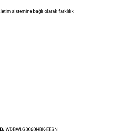
etim sistemine bağlı olarak farklılık
B:
WDBWLG0060HBK-EESN