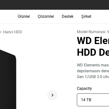
Ürünler
Çözümler
Destek
Şirket
Model Numarası:
Harici HDD
WD Ele
HDD D
WD Elements masaüs
depolamasını deney
Gen 1/USB 3.0 ciha
Capacity