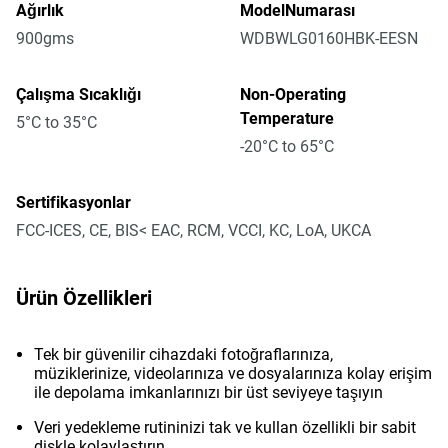
Ağırlık
ModelNumarası
900gms
WDBWLG0160HBK-EESN
Çalışma Sıcaklığı
Non-Operating
Temperature
5°C to 35°C
-20°C to 65°C
Sertifikasyonlar
FCC-ICES, CE, BIS< EAC, RCM, VCCI, KC, LoA, UKCA
Ürün Özellikleri
Tek bir güvenilir cihazdaki fotoğraflarınıza,
müziklerinize, videolarınıza ve dosyalarınıza kolay erişim
ile depolama imkanlarınızı bir üst seviyeye taşıyın
Veri yedekleme rutininizi tak ve kullan özellikli bir sabit
diskle kolaylaştırın