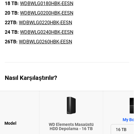
18 TB:
WDBWLG0180HBK-EESN
20 TB:
WDBWLG0200HBK-EESN
22TB:
WDBWLG0220HBK-EESN
24 TB:
WDBWLG0240HBK-EESN
26TB:
WDBWLG0260HBK-EESN
Nasıl Karşılaştırılır?
My Bo
Model
WD Elements Masaüstü
HDD Depolama - 16 TB