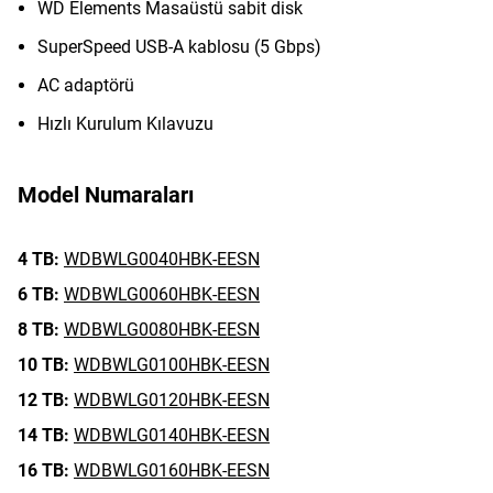
WD Elements Masaüstü sabit disk
SuperSpeed USB-A kablosu (5 Gbps)
AC adaptörü
Hızlı Kurulum Kılavuzu
Model Numaraları
4 TB:
WDBWLG0040HBK-EESN
6 TB:
WDBWLG0060HBK-EESN
8 TB:
WDBWLG0080HBK-EESN
10 TB:
WDBWLG0100HBK-EESN
12 TB:
WDBWLG0120HBK-EESN
14 TB:
WDBWLG0140HBK-EESN
16 TB:
WDBWLG0160HBK-EESN