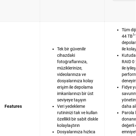
Tüm dij
1
44 TB
depola
Tek bir güvenilir
ile kola
cihazdaki
Kutudan
fotoğraflarınıza,
RAID 0 
müziklerinize,
ile iyile
videolarınıza ve
perfor
dosyalarınıza kolay
deneyim
erişim ile depolama
Fidye y
imkanlarınızı bir üst
savunma
seviyeye taşıyın
yönetim
Features
Veri yedekleme
daha akı
rutininizi tak ve kullan
Parola 
özellikli bir sabit diskle
donanım
kolaylaştırın
değerli
Dosyalarınıza hızlıca
emniyet