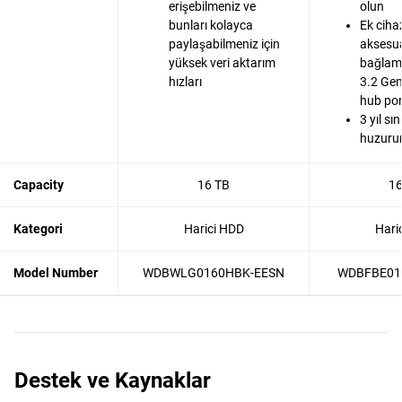
erişebilmeniz ve
olun
bunları kolayca
Ek cihaz
paylaşabilmeniz için
aksesua
yüksek veri aktarım
bağlama
hızları
3.2 Gen
hub por
3 yıl sın
huzurun
Capacity
16 TB
16
Kategori
Harici HDD
Hari
Model Number
WDBWLG0160HBK-EESN
WDBFBE01
Destek ve Kaynaklar