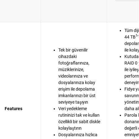
Tüm dij
1
44 TB
depola
Tek bir güvenilir
ile kola
cihazdaki
Kutudan
fotoğraflarınıza,
RAID 0 
müziklerinize,
ile iyile
videolarınıza ve
perfor
dosyalarınıza kolay
deneyim
erişim ile depolama
Fidye y
imkanlarınızı bir üst
savunma
seviyeye taşıyın
yönetim
Features
Veri yedekleme
daha akı
rutininizi tak ve kullan
Parola 
özellikli bir sabit diskle
donanım
kolaylaştırın
değerli
Dosyalarınıza hızlıca
emniyet