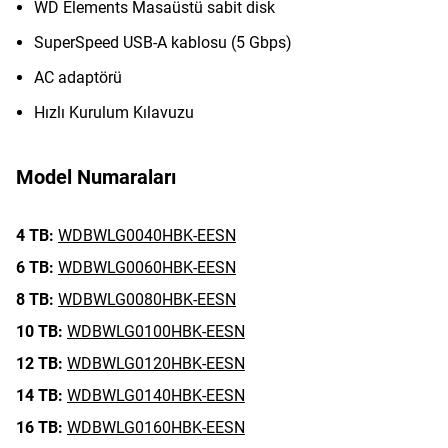
WD Elements Masaüstü sabit disk
SuperSpeed USB-A kablosu (5 Gbps)
AC adaptörü
Hızlı Kurulum Kılavuzu
Model Numaraları
4 TB:
WDBWLG0040HBK-EESN
6 TB:
WDBWLG0060HBK-EESN
8 TB:
WDBWLG0080HBK-EESN
10 TB:
WDBWLG0100HBK-EESN
12 TB:
WDBWLG0120HBK-EESN
14 TB:
WDBWLG0140HBK-EESN
16 TB:
WDBWLG0160HBK-EESN