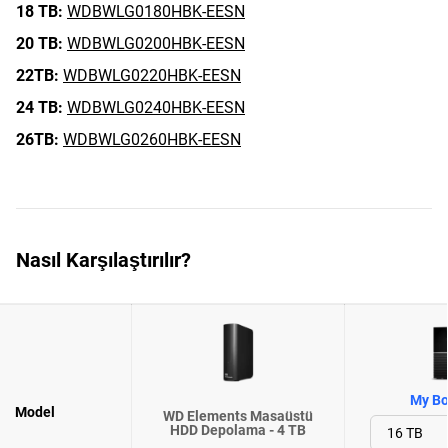
18 TB:
WDBWLG0180HBK-EESN
20 TB:
WDBWLG0200HBK-EESN
22TB:
WDBWLG0220HBK-EESN
24 TB:
WDBWLG0240HBK-EESN
26TB:
WDBWLG0260HBK-EESN
Nasıl Karşılaştırılır?
My Bo
Model
WD Elements Masaüstü
HDD Depolama - 4 TB