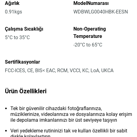
Ağırlık
ModelNumarası
0.91kgs
WDBWLG0040HBK-EESN
Çalışma Sıcaklığı
Non-Operating
Temperature
5°C to 35°C
-20°C to 65°C
Sertifikasyonlar
FCC-ICES, CE, BIS< EAC, RCM, VCCI, KC, LoA, UKCA
Ürün Özellikleri
Tek bir güvenilir cihazdaki fotoğraflarınıza,
müziklerinize, videolarınıza ve dosyalarınıza kolay erişim
ile depolama imkanlarınızı bir üst seviyeye taşıyın
Veri yedekleme rutininizi tak ve kullan özellikli bir sabit
diskle kolaylaştırın