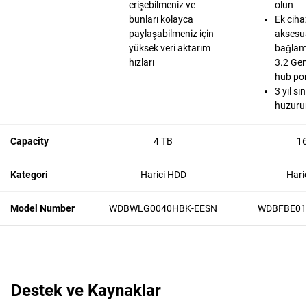
erişebilmeniz ve
olun
bunları kolayca
Ek cihaz
paylaşabilmeniz için
aksesua
yüksek veri aktarım
bağlama
hızları
3.2 Gen
hub por
3 yıl sın
huzurun
Capacity
4 TB
16
Kategori
Harici HDD
Hari
Model Number
WDBWLG0040HBK-EESN
WDBFBE01
Destek ve Kaynaklar