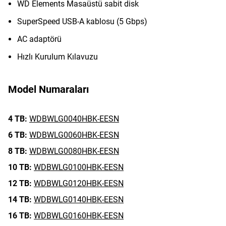
WD Elements Masaüstü sabit disk
SuperSpeed USB-A kablosu (5 Gbps)
AC adaptörü
Hızlı Kurulum Kılavuzu
Model Numaraları
4 TB:
WDBWLG0040HBK-EESN
6 TB:
WDBWLG0060HBK-EESN
8 TB:
WDBWLG0080HBK-EESN
10 TB:
WDBWLG0100HBK-EESN
12 TB:
WDBWLG0120HBK-EESN
14 TB:
WDBWLG0140HBK-EESN
16 TB:
WDBWLG0160HBK-EESN