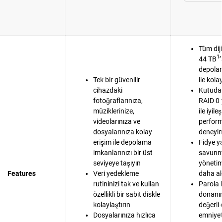
Tüm dij
1
44 TB
depola
Tek bir güvenilir
ile kola
cihazdaki
Kutudan
fotoğraflarınıza,
RAID 0 
müziklerinize,
ile iyile
videolarınıza ve
perfor
dosyalarınıza kolay
deneyim
erişim ile depolama
Fidye y
imkanlarınızı bir üst
savunma
seviyeye taşıyın
yönetim
Features
Veri yedekleme
daha akı
rutininizi tak ve kullan
Parola 
özellikli bir sabit diskle
donanım
kolaylaştırın
değerli
Dosyalarınıza hızlıca
emniyet