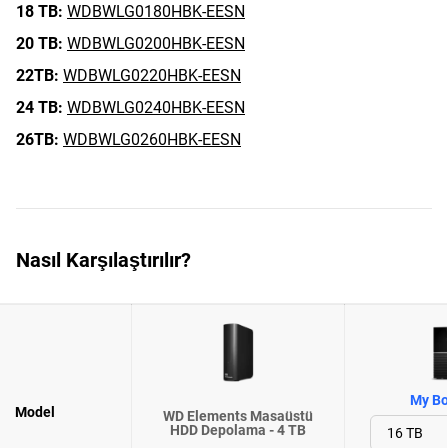
18 TB:
WDBWLG0180HBK-EESN
20 TB:
WDBWLG0200HBK-EESN
22TB:
WDBWLG0220HBK-EESN
24 TB:
WDBWLG0240HBK-EESN
26TB:
WDBWLG0260HBK-EESN
Nasıl Karşılaştırılır?
My Bo
Model
WD Elements Masaüstü
HDD Depolama - 4 TB