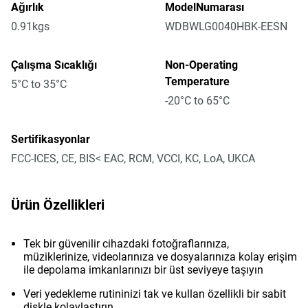
Ağırlık
ModelNumarası
0.91kgs
WDBWLG0040HBK-EESN
Çalışma Sıcaklığı
Non-Operating
Temperature
5°C to 35°C
-20°C to 65°C
Sertifikasyonlar
FCC-ICES, CE, BIS< EAC, RCM, VCCI, KC, LoA, UKCA
Ürün Özellikleri
Tek bir güvenilir cihazdaki fotoğraflarınıza,
müziklerinize, videolarınıza ve dosyalarınıza kolay erişim
ile depolama imkanlarınızı bir üst seviyeye taşıyın
Veri yedekleme rutininizi tak ve kullan özellikli bir sabit
diskle kolaylaştırın