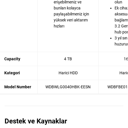
erişebilmeniz ve
olun
bunları kolayca
Ek cihaz
paylaşabilmeniz için
aksesua
yüksek veri aktarım
bağlama
hızları
3.2 Gen
hub por
3 yıl sın
huzurun
Capacity
4 TB
16
Kategori
Harici HDD
Hari
Model Number
WDBWLG0040HBK-EESN
WDBFBE01
Destek ve Kaynaklar