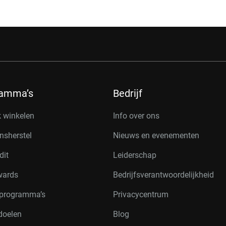
ramma’s
Bedrijf
k winkelen
Info over ons
nsherstel
Nieuws en evenementen
dit
Leiderschap
wards
Bedrijfsverantwoordelijkheid
rprogramma’s
Privacycentrum
doelen
Blog