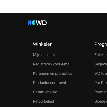
Winkelen
Prog
Mijn account
Zakelij
Registreren voor e-mail
Gegeve
Kortingen en promoties
WD Kre
Productassortiment
Pro Re
Garantiebeleid
Partne
Retourbeleid
Goede 