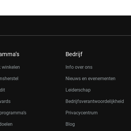
ramma’s
Bedrijf
k winkelen
Info over ons
nsherstel
Nieuws en evenementen
dit
Leiderschap
wards
Bedrijfsverantwoordelijkheid
rprogramma’s
Privacycentrum
doelen
Blog