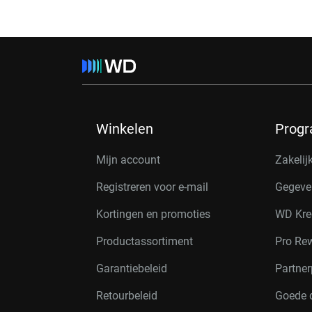
Winkelen
Prog
Mijn account
Zakelij
Registreren voor e-mail
Gegeve
Kortingen en promoties
WD Kre
Productassortiment
Pro Re
Garantiebeleid
Partne
Retourbeleid
Goede 