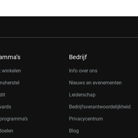
ramma’s
Bedrijf
k winkelen
Info over ons
nsherstel
Nieuws en evenementen
dit
Leiderschap
wards
Bedrijfsverantwoordelijkheid
rprogramma’s
Privacycentrum
doelen
Blog