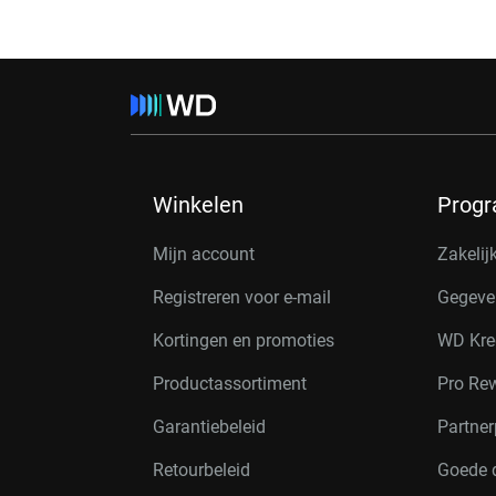
Winkelen
Prog
Mijn account
Zakelij
Registreren voor e-mail
Gegeve
Kortingen en promoties
WD Kre
Productassortiment
Pro Re
Garantiebeleid
Partne
Retourbeleid
Goede 