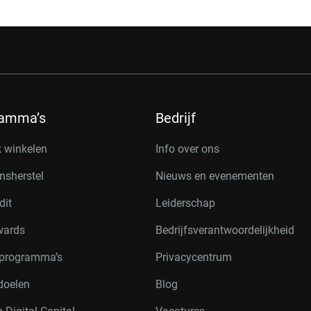
ramma’s
Bedrijf
k winkelen
Info over ons
nsherstel
Nieuws en evenementen
dit
Leiderschap
wards
Bedrijfsverantwoordelijkheid
rprogramma’s
Privacycentrum
doelen
Blog