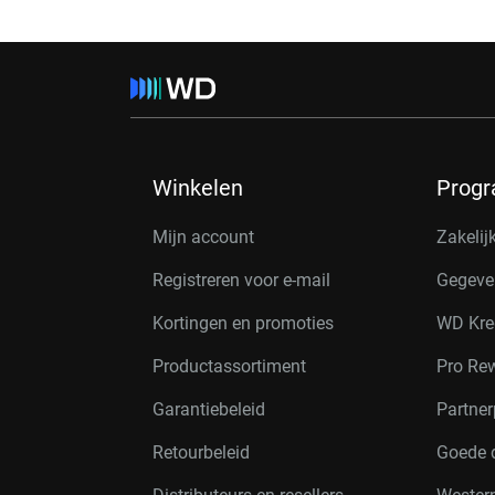
Winkelen
Prog
Mijn account
Zakelij
Registreren voor e-mail
Gegeve
Kortingen en promoties
WD Kre
Productassortiment
Pro Re
Garantiebeleid
Partne
Retourbeleid
Goede 