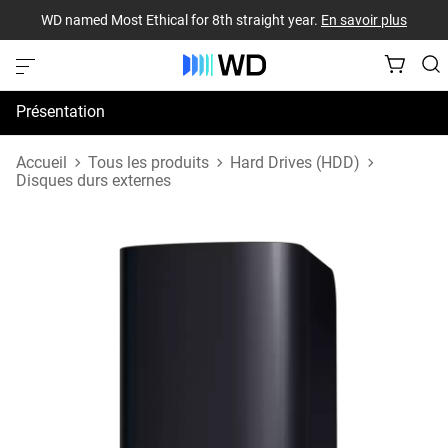
WD named Most Ethical for 8th straight year.
En savoir plus
Présentation
Spécifications
Accueil
Tous les produits
Hard Drives (HDD)
Disques durs externes
Assistance et ressources