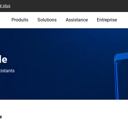
r plus
Produits
Solutions
Assistance
Entreprise
le
xistants
e