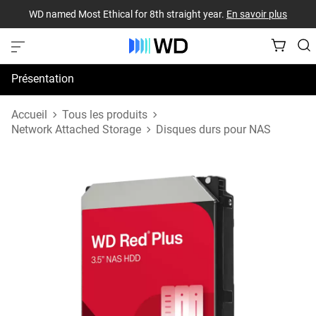
WD named Most Ethical for 8th straight year.
En savoir plus
Présentation
Spécifications
Accueil
Tous les produits
Network Attached Storage
Disques durs pour NAS
Assistance et ressources