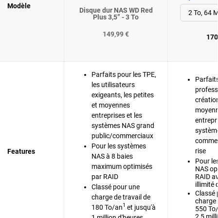
Modèle
Disque dur NAS WD Red
Plus 3,5” - 3 To
149,99 €
170
Parfaits pour les TPE,
Parfait
les utilisateurs
profess
exigeants, les petites
création
et moyennes
moyenn
entreprises et les
entrepri
systèmes NAS grand
systèm
public/commerciaux
commer
Pour les systèmes
rise
Features
NAS à 8 baies
Pour le
maximum optimisés
NAS opt
par RAID
RAID a
illimité
Classé pour une
Classé 
charge de travail de
charge 
1
180 To/an
et jusqu'à
550 To
2,5 mil
1 million d'heures