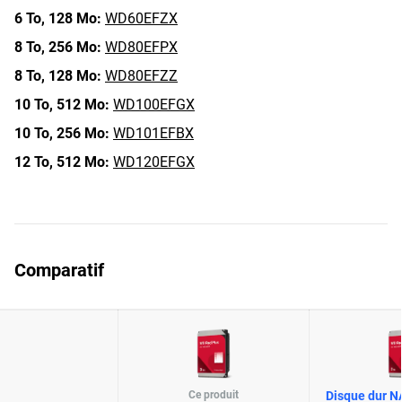
6 To,
128 Mo:
WD60EFZX
8 To,
256 Mo:
WD80EFPX
8 To,
128 Mo:
WD80EFZZ
10 To,
512 Mo:
WD100EFGX
10 To,
256 Mo:
WD101EFBX
12 To,
512 Mo:
WD120EFGX
Comparatif
Ce produit
Disque dur N