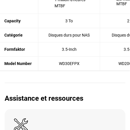
MTBF
MTBF
Capacity
3 To
2
Catégorie
Disques durs pour NAS
Disques du
Formfaktor
3.5-Inch
3.5
Model Number
WD30EFPX
WD20
Assistance et ressources