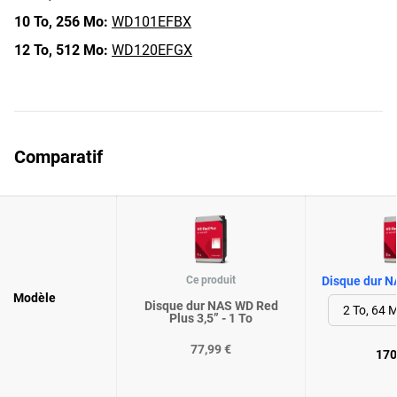
10 To,
256 Mo:
WD101EFBX
12 To,
512 Mo:
WD120EFGX
Comparatif
Ce produit
Disque dur N
Modèle
Disque dur NAS WD Red
Plus 3,5” - 1 To
77,99 €
170