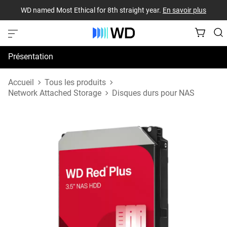
WD named Most Ethical for 8th straight year.
En savoir plus
Présentation
Spécifications
Accueil
Tous les produits
Network Attached Storage
Disques durs pour NAS
Assistance et ressources