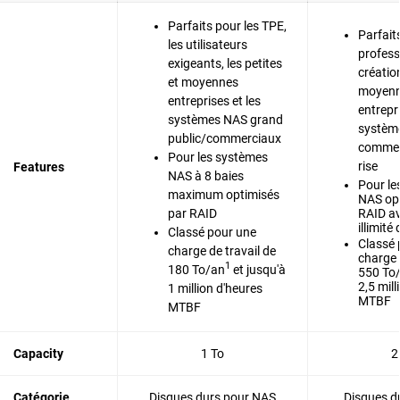
Parfaits pour les TPE,
Parfait
les utilisateurs
profess
exigeants, les petites
création
et moyennes
moyenn
entreprises et les
entrepri
systèmes NAS grand
systèm
public/commerciaux
commer
Pour les systèmes
rise
Features
NAS à 8 baies
Pour le
maximum optimisés
NAS opt
par RAID
RAID a
illimité
Classé pour une
Classé 
charge de travail de
charge 
1
180 To/an
et jusqu'à
550 To
2,5 mil
1 million d'heures
MTBF
MTBF
Capacity
1 To
2
Catégorie
Disques durs pour NAS
Disques du