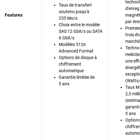
technol
Taux de transfert
d'enreg
soutenu jusqu'à
Features
magnét
255 Mo/s
par éne
Choix entre le modèle
Premier
SAS 12 Gbit/s ou SATA
trois é
6 Gbit/s
marché
Modèles 512e
Techno
Advanced Format
HelioSe
Options de disque à
une effi
chiffrement
énergét
automatique
excepti
Garantie limitée de
(Watts
5 ans
Taux M
2,5 mil
(estima
garanti
5 ans
Options
chiffre
automa