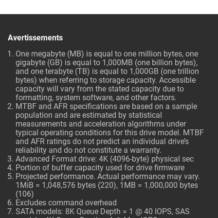
Avertissements
One megabyte (MB) is equal to one million bytes, one
gigabyte (GB) is equal to 1,000MB (one billion bytes),
and one terabyte (TB) is equal to 1,000GB (one trillion
bytes) when referring to storage capacity. Accessible
capacity will vary from the stated capacity due to
formatting, system software, and other factors.
MTBF and AFR specifications are based on a sample
population and are estimated by statistical
measurements and acceleration algorithms under
typical operating conditions for this drive model. MTBF
and AFR ratings do not predict an individual drive’s
reliability and do not constitute a warranty.
Advanced Format drive: 4K (4096-byte) physical sec
Portion of buffer capacity used for drive firmware
Projected performance. Actual performance may vary.
1MiB = 1,048,576 bytes (220), 1MB = 1,000,000 bytes
(106)
Excludes command overhead
SATA models: 8K Queue Depth = 1 @ 40 IOPS, SAS