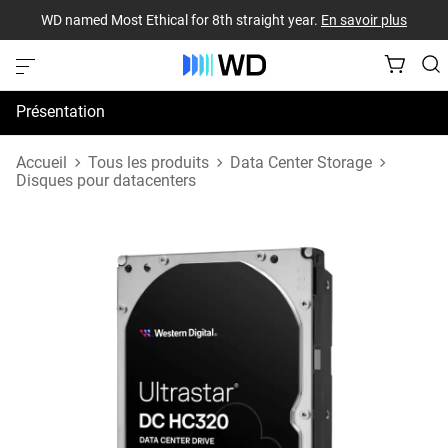
WD named Most Ethical for 8th straight year.
En savoir plus
Présentation
Spécifications
Accueil
Tous les produits
Data Center Storage
Disques pour datacenters
Assistance et ressources