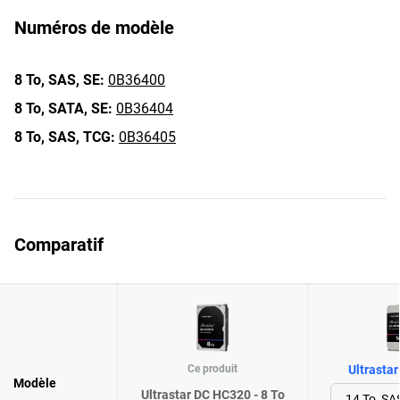
Numéros de modèle
8 To,
SAS,
SE:
0B36400
8 To,
SATA,
SE:
0B36404
8 To,
SAS,
TCG:
0B36405
Comparatif
Ce produit
Ultrasta
Modèle
Ultrastar DC HC320 - 8 To