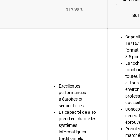
519,99 €
861
Capacit
18/16/
format
3,5 pou
La tec
fonctio
toutes 
et tous 
Excellentes
enviro
performances
profess
aléatoires et
que soi
séquentielles
Concept
La capacité de 8 To
générati
prend en charge les
éprouvé
systèmes
Premier
informatiques
marché 
traditionnels