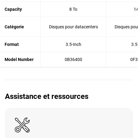
Capacity
8 To
14
Catégorie
Disques pour datacenters
Disques pou
Format
3.5-Inch
3.5
Model Number
0B36400
0F3
Assistance et ressources