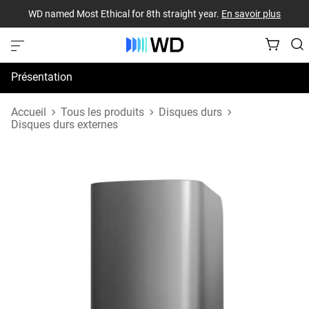
WD named Most Ethical for 8th straight year.
En savoir plus
Présentation
Spécifications
Accueil
Tous les produits
Disques durs
Disques durs externes
Assistance et ressources