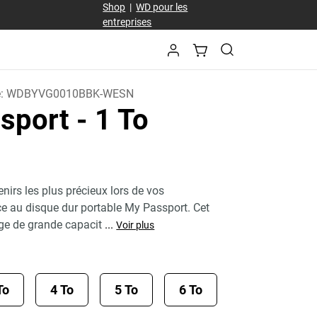
Shop
|
WD pour les
entreprises
e:
WDBYVG0010BBK-WESN
sport
- 1 To
nirs les plus précieux lors de vos
e au disque dur portable My Passport. Cet
ge de grande capacit
...
Voir plus
To
4 To
5 To
6 To