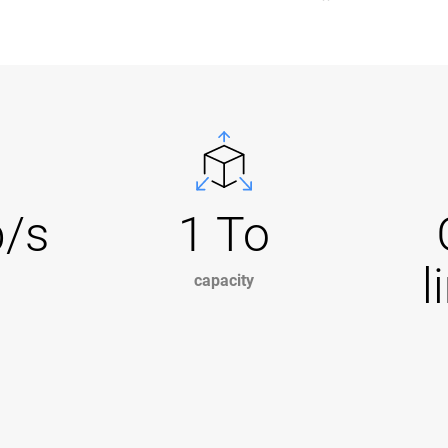
b/s
1 To
l
capacity