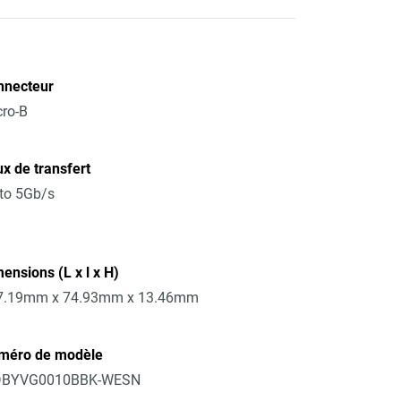
nnecteur
ro-B
x de transfert
to 5Gb/s
ensions (L x l x H)
7.19mm x 74.93mm x 13.46mm
méro de modèle
BYVG0010BBK-WESN