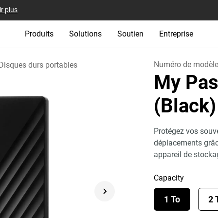
r plus
Produits
Solutions
Soutien
Entreprise
Numéro de modèl
Disques durs portables
My Pas
(Black)
Protégez vos souve
déplacements grâc
appareil de stocka
Capacity
1 To
2 