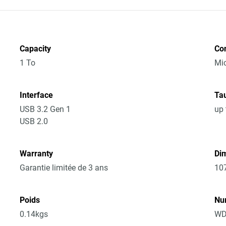
Capacity
Co
1 To
Mic
Interface
Tau
USB 3.2 Gen 1
up 
USB 2.0
Warranty
Dim
Garantie limitée de 3 ans
10
Poids
Nu
0.14kgs
WD