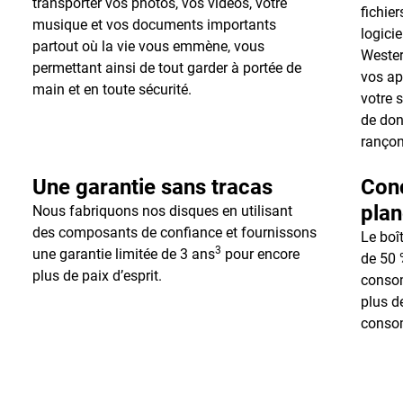
transporter vos photos, vos vidéos, votre
fichier
musique et vos documents importants
logici
partout où la vie vous emmène, vous
Wester
permettant ainsi de tout garder à portée de
vos ap
main et en toute sécurité.
votre 
de don
rançon
Une garantie sans tracas
Conç
plan
Nous fabriquons nos disques en utilisant
des composants de confiance et fournissons
Le boî
3
une garantie limitée de 3 ans
pour encore
de 50 
plus de paix d’esprit.
conso
plus d
consom