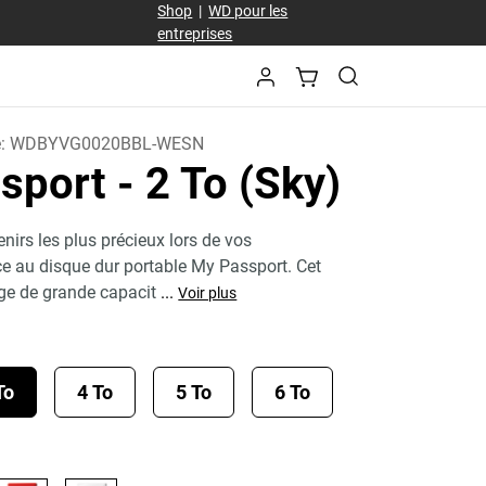
Shop
|
WD pour les
entreprises
e:
WDBYVG0020BBL-WESN
sport
- 2 To (Sky)
nirs les plus précieux lors de vos
e au disque dur portable My Passport. Cet
ge de grande capacit
...
Voir plus
To
4 To
5 To
6 To