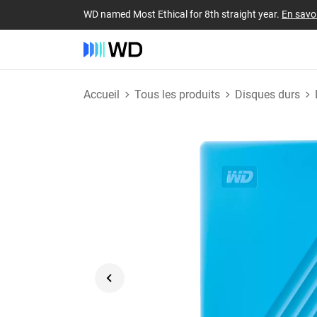
WD named Most Ethical for 8th straight year.
En savoi
Accueil
Tous les produits
Disques durs