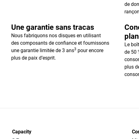
de don
rançon
Une garantie sans tracas
Conç
plan
Nous fabriquons nos disques en utilisant
des composants de confiance et fournissons
Le boî
3
une garantie limitée de 3 ans
pour encore
de 50 
plus de paix d’esprit.
conso
plus d
consom
Capacity
Co