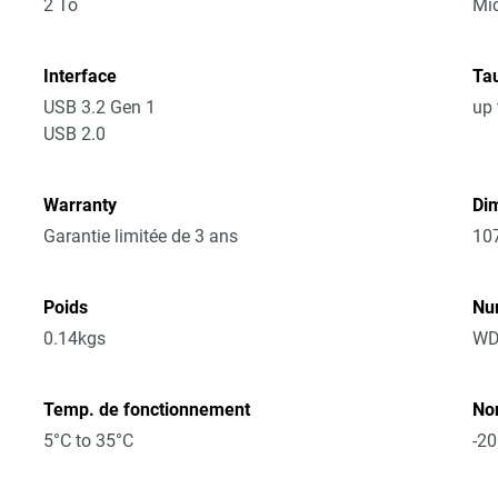
2 To
Mic
Interface
Tau
USB 3.2 Gen 1
up 
USB 2.0
Warranty
Dim
Garantie limitée de 3 ans
10
Poids
Nu
0.14kgs
WD
Temp. de fonctionnement
No
5°C to 35°C
-20