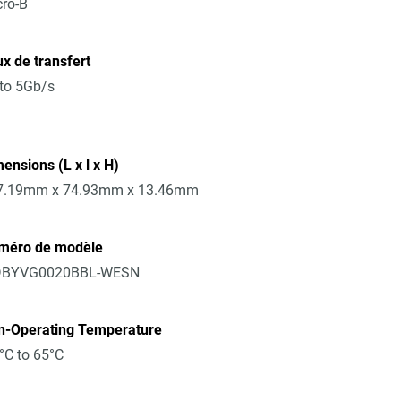
ro-B
x de transfert
to 5Gb/s
ensions (L x l x H)
7.19mm x 74.93mm x 13.46mm
méro de modèle
BYVG0020BBL-WESN
n-Operating Temperature
°C to 65°C