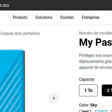
r plus
Produits
Solutions
Soutien
Entreprise
Numéro de modèl
Disques durs portables
My Pas
Protégez vos souve
déplacements grâc
appareil de stocka
Capacity
1 To
2 
Color:
Sky