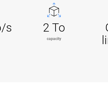
b/s
2 To
l
capacity