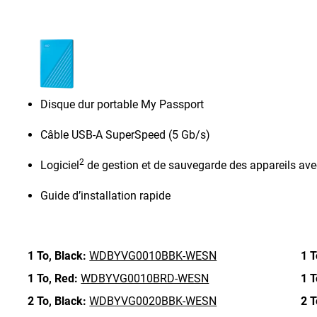
Disque dur portable My Passport
Câble USB-A SuperSpeed (5 Gb/s)
2
Logiciel
de gestion et de sauvegarde des appareils ave
Guide d’installation rapide
1 To,
Black:
WDBYVG0010BBK-WESN
1 T
1 To,
Red:
WDBYVG0010BRD-WESN
1 T
2 To,
Black:
WDBYVG0020BBK-WESN
2 T