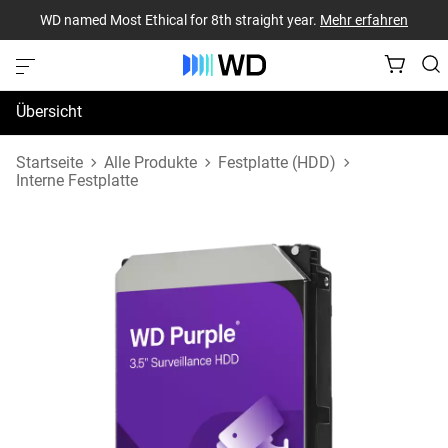
WD named Most Ethical for 8th straight year.
Mehr erfahren
Übersicht
Technische Daten
Startseite
Alle Produkte
Festplatte (HDD)
Interne Festplatte
Support und Ressourcen