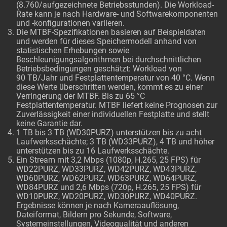
(8.760/aufgezeichnete Betriebsstunden). Die Workload-
Rate kann je nach Hardware- und Softwarekomponenten
und -konfigurationen variieren.
Die MTBF-Spezifikationen basieren auf Beispieldaten
und werden für dieses Speichermodell anhand von
statistischen Erhebungen sowie
Beschleunigungsalgorithmen bei durchschnittlichen
Betriebsbedingungen geschätzt: Workload von
90 TB/Jahr und Festplattentemperatur von 40 °C. Wenn
diese Werte überschritten werden, kommt es zu einer
Verringerung der MTBF. Bis zu 65 °C
Festplattentemperatur. MTBF liefert keine Prognosen zur
Zuverlässigkeit einer individuellen Festplatte und stellt
keine Garantie dar.
1 TB bis 3 TB (WD30PURZ) unterstützen bis zu acht
Laufwerksschächte; 3 TB (WD33PURZ), 4 TB und höher
unterstützen bis zu 16 Laufwerksschächte.
Ein Stream mit 3,2 Mbps (1080p, H.265, 25 FPS) für
WD22PURZ, WD33PURZ, WD42PURZ, WD43PURZ,
WD60PURZ, WD62PURZ, WD63PURZ, WD64PURZ,
WD84PURZ und 2,6 Mbps (720p, H.265, 25 FPS) für
WD10PURZ, WD20PURZ, WD30PURZ, WD40PURZ.
Ergebnisse können je nach Kameraauflösung,
Dateiformat, Bildern pro Sekunde, Software,
Systemeinstellungen, Videoqualität und anderen