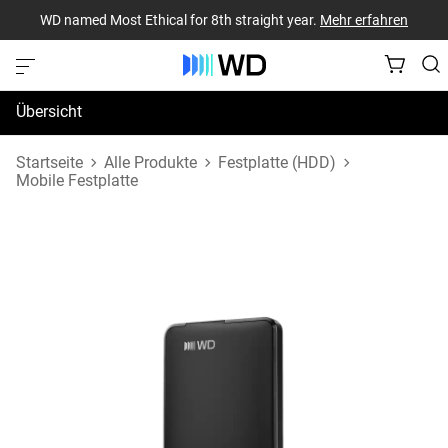
WD named Most Ethical for 8th straight year.
Mehr erfahren
Übersicht
Technische Daten
Startseite
Alle Produkte
Festplatte (HDD)
Mobile Festplatte
Support und Ressourcen