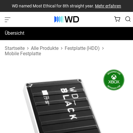
WD named Most Ethical for 8th straight year.
Mehr erfahren
Übersicht
Technische Daten
Startseite
Alle Produkte
Festplatte (HDD)
Mobile Festplatte
Support und Ressourcen