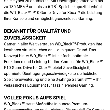
Spieletypen zu optimieren. Mit Übertragungsraten von bis
2
1
zu 130 MB/s
und bis zu 6 TB
Speicherkapazität erhöht
die WD_Black™ P10 Game Drive for Xbox™ die Leistung
Ihrer Konsole und ermöglicht grenzenloses Gaming.
BEKANNT FÜR QUALITÄT UND
ZUVERLÄSSIGKEIT
Gamer in aller Welt vertrauen WD_Black™-Produkten ihre
kostbaren virtuelle Leben an – aus gutem Grund. Das
Konzept hinter WD_Black™ ist einfach: optimale
Funktionen und Leistung für Ihre Games. Die WD_Black™
P10 Game Drive for Xbox™ bietet Zuverlässigkeit,
optimierte Übertragungsgeschwindigkeiten, erhebliche
Speichererweiterung und eine 3-jährige Garantie*** – Ihr
verlässliches Equipment für faszinierendes Gaming.
VOLLER FOKUS AUFS SPIEL
WD_Black™ setzt Maßstäbe in puncto Premium-
Speichererweiterung und -Leistung. Die speziell für Gamer