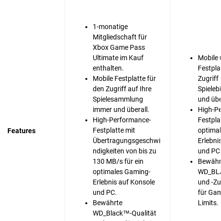
1-monatige
Mitgliedschaft für
Xbox Game Pass
Ultimate im Kauf
Mobile 
enthalten.
Festpla
Mobile Festplatte für
Zugriff 
den Zugriff auf Ihre
Spieleb
Spielesammlung
und übe
immer und überall.
High-P
High-Performance-
Festplat
Festplatte mit
optima
Features
Übertragungsgeschwi
Erlebni
ndigkeiten von bis zu
und PC
130 MB/s für ein
Bewähr
optimales Gaming-
WD_BLA
Erlebnis auf Konsole
und -Zu
und PC.
für Ga
Bewährte
Limits.
WD_Black™-Qualität