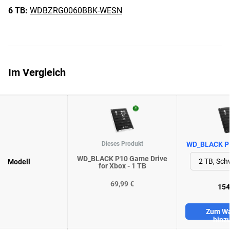
6 TB:
WDBZRG0060BBK-WESN
Im Vergleich
Dieses Produkt
WD_BLACK P1
WD_BLACK P10 Game Drive
Modell
for Xbox - 1 TB
69,99 €
154
Zum Wa
hinz