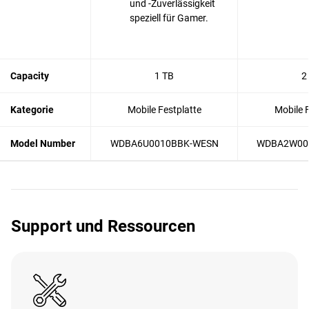
und -Zuverlässigkeit
speziell für Gamer.
Capacity
1 TB
2
Kategorie
Mobile Festplatte
Mobile F
Model Number
WDBA6U0010BBK-WESN
WDBA2W00
Support und Ressourcen