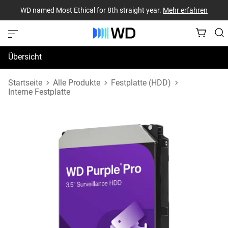
WD named Most Ethical for 8th straight year.
Mehr erfahren
Übersicht
Technische Daten
Startseite
Alle Produkte
Festplatte (HDD)
Interne Festplatte
Support und Ressourcen