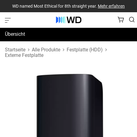
WD named Most Ethical for 8th straight year.
Mehr erfahren
Übersicht
Technische Daten
Startseite
Alle Produkte
Festplatte (HDD)
Externe Festplatte
Support und Ressourcen