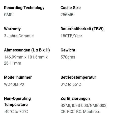
Recording Technology
Cache Size
CMR
256MB
Warranty
Dauerhaltbarkeit (TBW)
3 Jahre Garantie
180TB/Year
Abmessungen (L x B x H)
Gewicht
146.99mm x 101.6mm x
570gms
26.11mm
Modellnummer
Betriebstemperatur
WD40EFPX
0°C to 65°C
Non-Operating
Zertifizierungen
Temperature
BSMI, ICES-003/NMB-003,
-40°C to 70°C
CE, FCC, KC, Maghreb,