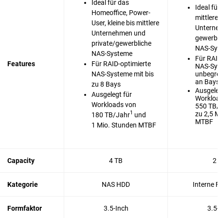
Ideal für das
Ideal fü
Homeoffice, Power-
mittler
User, kleine bis mittlere
Untern
Unternehmen und
gewerb
private/gewerbliche
NAS-Sy
NAS-Systeme
Für RAI
Features
Für RAID-optimierte
NAS-Sys
NAS-Systeme mit bis
unbegr
an Bay
zu 8 Bays
Ausgele
Ausgelegt für
Worklo
Workloads von
550 TB
1
zu 2,5 
180 TB/Jahr
und
MTBF
1 Mio. Stunden MTBF
Capacity
4 TB
2
Kategorie
NAS HDD
Interne 
Formfaktor
3.5-Inch
3.5