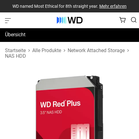
WD named Most Ethical for 8th straight year.
Mehr erfahren
Übersicht
Technische Daten
Startseite
Alle Produkte
Network Attached Storage
NAS HDD
Support und Ressourcen