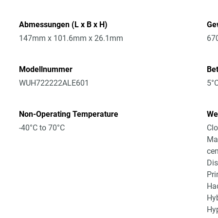
Abmessungen (L x B x H)
Ge
147mm x 101.6mm x 26.1mm
67
Modellnummer
Be
WUH722222ALE601
5°C
Non-Operating Temperature
Wei
-40°C to 70°C
Clo
Mas
cen
Dis
Pri
Had
Hyb
Hyp