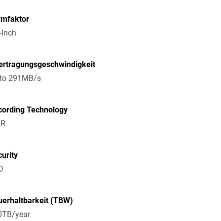
rmfaktor
-Inch
ertragungsgeschwindigkeit
 to 291MB/s
cording Technology
R
urity
D
erhaltbarkeit (TBW)
0TB/year