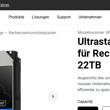
fahren
Produkte
Lösungen
Support
Unternehmen
Modellnummer:
0
ge
Rechenzentrumsfestplatten
Ultras
für Re
22TB
Angesichts des u
müssen Unternehm
effizienter zu spei
Capacity