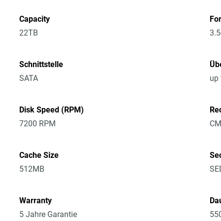
Capacity
Fo
22TB
3.5
Schnittstelle
Üb
SATA
up
Disk Speed (RPM)
Re
7200 RPM
CM
Cache Size
Sec
512MB
SE
Warranty
Dau
5 Jahre Garantie
55