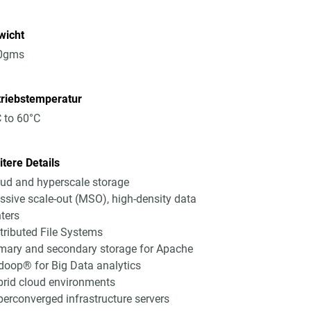
wicht
0gms
triebstemperatur
 to 60°C
tere Details
ud and hyperscale storage
sive scale-out (MSO), high-density data
ters
tributed File Systems
mary and secondary storage for Apache
oop® for Big Data analytics
rid cloud environments
erconverged infrastructure servers