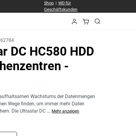
Shop
|
WD für
Geschäftskunden
F62784
tar DC HC580 HDD
chenzentren
-
naufhaltsamen Wachstums der Datenmengen
en Wege finden, um immer mehr Daten
chern. Die Ultrastar DC
...
Mehr anzeigen