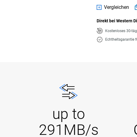
Vergleichen
Direkt bei Western D
Kostenloses 30-tä
Echtheitsgarantie 
up to
291MB/s