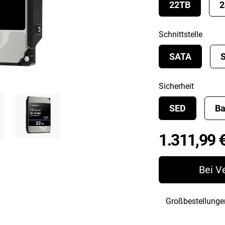
22TB
2
Schnittstelle
SATA
Sicherheit
SED
Ba
1.311,99 
Bei V
Großbestellunge