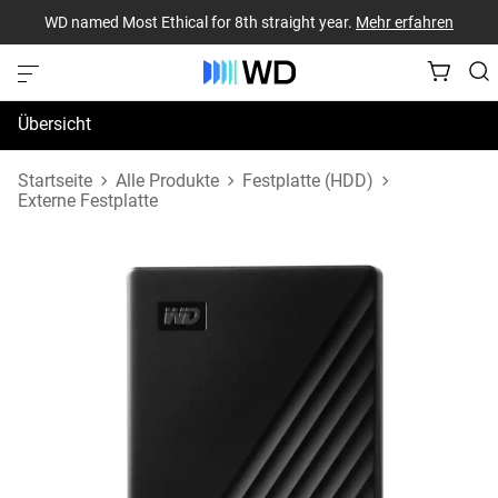
WD named Most Ethical for 8th straight year.
Mehr erfahren
Übersicht
Technische Daten
Startseite
Alle Produkte
Festplatte (HDD)
Externe Festplatte
Support und Ressourcen