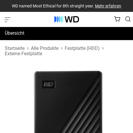
WD named Most Ethical for 8th straight year.
Mehr erfahren
Übersicht
Technische Daten
Startseite
Alle Produkte
Festplatte (HDD)
Externe Festplatte
Support und Ressourcen