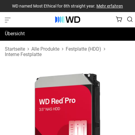
WD named Most Ethical for 8th straight year.
Mehr erfahren
Übersicht
Technische Daten
Startseite
Alle Produkte
Festplatte (HDD)
Interne Festplatte
Support und Ressourcen