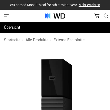
WD named Most Ethical for 8th straight year.
Mehr erfahren
Übersicht
Technische Daten
Startseite
Alle Produkte
Externe Festplatte
Support und Ressourcen