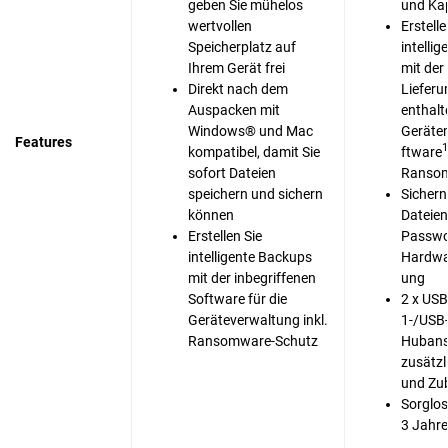
geben Sie mühelos
und Ka
wertvollen
Erstelle
Speicherplatz auf
intelli
Ihrem Gerät frei
mit der
Direkt nach dem
Liefer
Auspacken mit
enthal
Windows® und Mac
Geräte
Features
1
kompatibel, damit Sie
ftware
sofort Dateien
Ransom
speichern und sichern
Sichern
können
Dateien
Erstellen Sie
Passwo
intelligente Backups
Hardwa
mit der inbegriffenen
ung
Software für die
2 x USB
Geräteverwaltung inkl.
1-/USB-
Ransomware-Schutz
Hubans
zusätzl
und Zu
Sorglos
3 Jahre