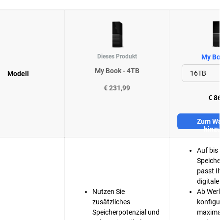
Dieses Produkt
My Bo
My Book - 4TB
Modell
€ 231,99
€ 8
Zum Wa
hinz
Auf bis
Speiche
passt I
digitale
Nutzen Sie
Ab Werk
zusätzliches
konfigur
Speicherpotenzial und
maxima