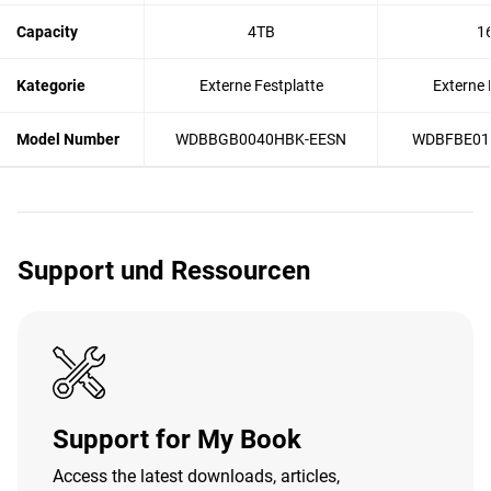
Capacity
4TB
1
Kategorie
Externe Festplatte
Externe 
Model Number
WDBBGB0040HBK-EESN
WDBFBE01
Support und Ressourcen
Support for My Book
Access the latest downloads, articles,