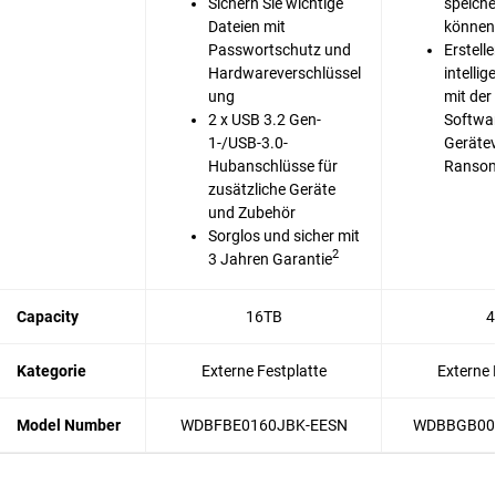
Sichern Sie wichtige
speiche
Dateien mit
können
Passwortschutz und
Erstelle
Hardwareverschlüssel
intelli
ung
mit der
2 x USB 3.2 Gen-
Softwar
1-/USB-3.0-
Gerätev
Hubanschlüsse für
Ransom
zusätzliche Geräte
und Zubehör
Sorglos und sicher mit
2
3 Jahren Garantie
Capacity
16TB
4
Kategorie
Externe Festplatte
Externe 
Model Number
WDBFBE0160JBK-EESN
WDBBGB00