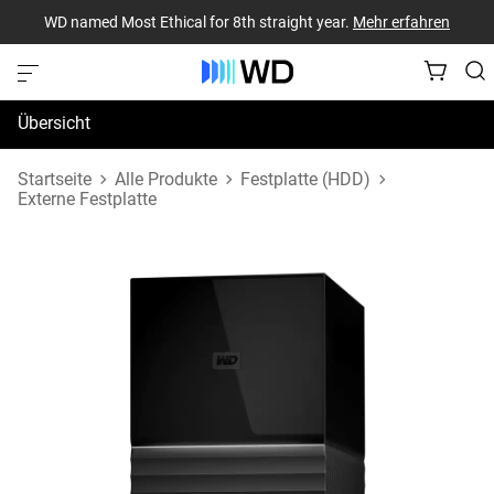
WD named Most Ethical for 8th straight year.
Mehr erfahren
Übersicht
Technische Daten
Startseite
Alle Produkte
Festplatte (HDD)
Externe Festplatte
Support und Ressourcen