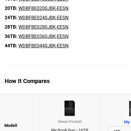
20TB:
WDBFBE0200JBK-EESN
24TB:
WDBFBE0240JBK-EESN
28TB:
WDBFBE0280JBK-EESN
36TB:
WDBFBE0360JBK-EESN
44TB:
WDBFBE0440JBK-EESN
How It Compares
Dieses Produkt
My 
Modell
My Book Duo - 16TB