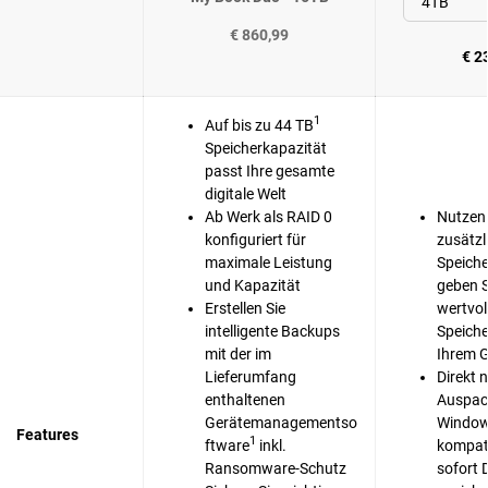
€ 860,99
€ 2
1
Auf bis zu 44 TB
Speicherkapazität
passt Ihre gesamte
digitale Welt
Ab Werk als RAID 0
Nutzen 
konfiguriert für
zusätzl
maximale Leistung
Speiche
und Kapazität
geben 
Erstellen Sie
wertvol
intelligente Backups
Speiche
mit der im
Ihrem G
Lieferumfang
Direkt 
enthaltenen
Auspac
Gerätemanagementso
Window
Features
1
ftware
inkl.
kompati
Ransomware-Schutz
sofort 