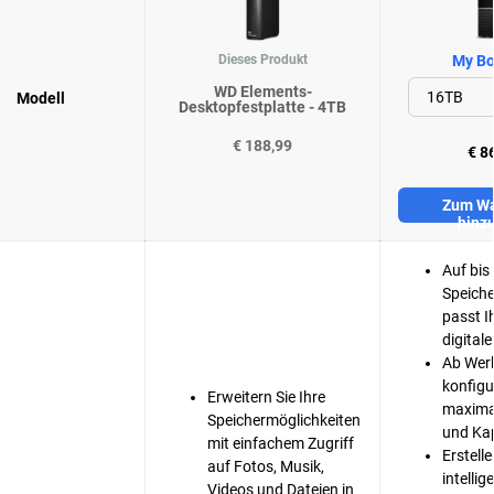
Dieses Produkt
My Bo
WD Elements-
Modell
Desktopfestplatte - 4TB
€ 188,99
€ 8
Zum Wa
hinz
Auf bis
Speiche
passt I
digitale
Ab Werk
konfigur
Erweitern Sie Ihre
maxima
Speichermöglichkeiten
und Ka
mit einfachem Zugriff
Erstelle
auf Fotos, Musik,
intelli
Videos und Dateien in