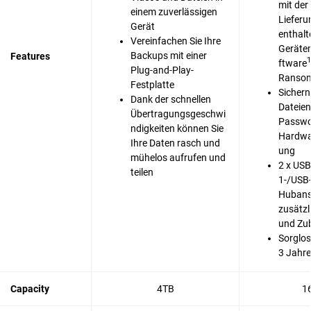
mit der
einem zuverlässigen
Liefer
Gerät
enthal
Vereinfachen Sie Ihre
Geräte
Backups mit einer
Features
1
ftware
Plug-and-Play-
Ransom
Festplatte
Sichern
Dank der schnellen
Dateien
Übertragungsgeschwi
Passwo
ndigkeiten können Sie
Hardwa
Ihre Daten rasch und
ung
mühelos aufrufen und
2 x USB
teilen
1-/USB-
Hubans
zusätzl
und Zu
Sorglos
3 Jahre
Capacity
4TB
1