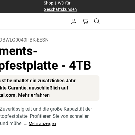
Shop
|
WD für
Geschäftskunden
DBWLG0040HBK-EESN
ments-
pfestplatte
- 4TB
kt beinhaltet ein zusätzliches Jahr
te Garantie, ausschließlich auf
tal.com.
Mehr erfahren
 Zuverlässigkeit und die große Kapazität der
pfestplatte. Profitieren Sie von schneller
 und mühel
...
Mehr anzeigen