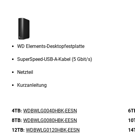
WD Elements-Desktopfestplatte
SuperSpeed-USB-A-Kabel (5 Gbit/s)
Netzteil
Kurzanleitung
4TB:
WDBWLG0040HBK-EESN
6T
8TB:
WDBWLG0080HBK-EESN
10
12TB:
WDBWLG0120HBK-EESN
14