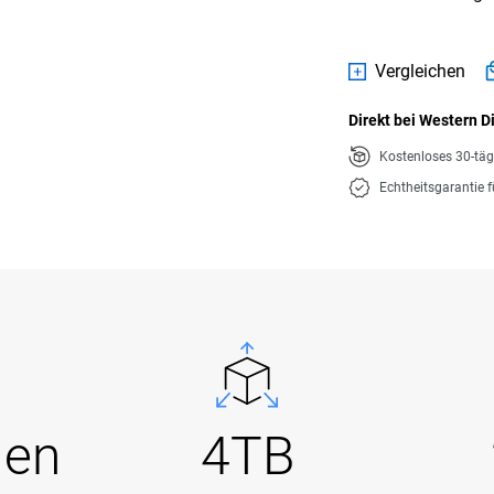
Vergleichen
Direkt bei Western D
Kostenloses 30-tä
Echtheitsgarantie 
Gen
4TB