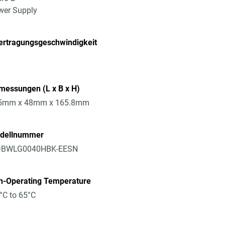
wer Supply
ertragungsgeschwindigkeit
messungen (L x B x H)
5mm x 48mm x 165.8mm
dellnummer
BWLG0040HBK-EESN
n-Operating Temperature
°C to 65°C