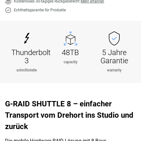
Kostenloses 30-tägiges Rückgaberecht
Mehr erfahren
Echtheitsgarantie für Produkte
Thunderbolt
48TB
5 Jahre
3
Garantie
capacity
schnittstelle
warranty
G-RAID SHUTTLE 8 – einfacher
Transport vom Drehort ins Studio und
zurück
Die mobile Hardware RAID-Lösung mit 8 Bays,