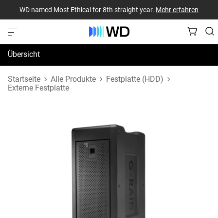
WD named Most Ethical for 8th straight year.
Mehr erfahren
Übersicht
Technische Daten
Startseite
Alle Produkte
Festplatte (HDD)
Externe Festplatte
Support und Ressourcen