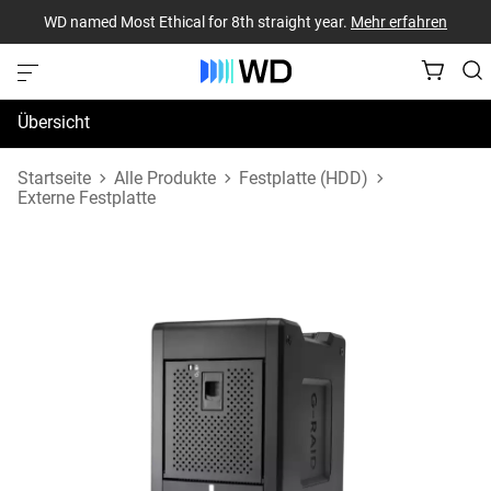
WD named Most Ethical for 8th straight year.
Mehr erfahren
Übersicht
Technische Daten
Startseite
Alle Produkte
Festplatte (HDD)
Externe Festplatte
Support und Ressourcen