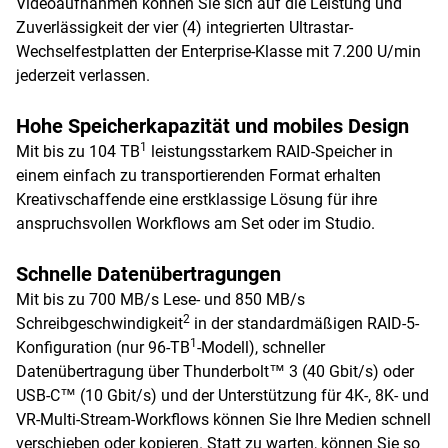
Videoaufnahmen können Sie sich auf die Leistung und
Zuverlässigkeit der vier (4) integrierten Ultrastar-
Wechselfestplatten der Enterprise-Klasse mit 7.200 U/min
jederzeit verlassen.
Hohe Speicherkapazität und mobiles Design
1
Mit bis zu 104 TB
leistungsstarkem RAID-Speicher in
einem einfach zu transportierenden Format erhalten
Kreativschaffende eine erstklassige Lösung für ihre
anspruchsvollen Workflows am Set oder im Studio.
Schnelle Datenübertragungen
Mit bis zu 700 MB/s Lese- und 850 MB/s
2
Schreibgeschwindigkeit
in der standardmäßigen RAID-5-
1
Konfiguration (nur 96-TB
-Modell), schneller
Datenübertragung über Thunderbolt™ 3 (40 Gbit/s) oder
USB-C™ (10 Gbit/s) und der Unterstützung für 4K-, 8K- und
VR-Multi-Stream-Workflows können Sie Ihre Medien schnell
verschieben oder kopieren. Statt zu warten, können Sie so