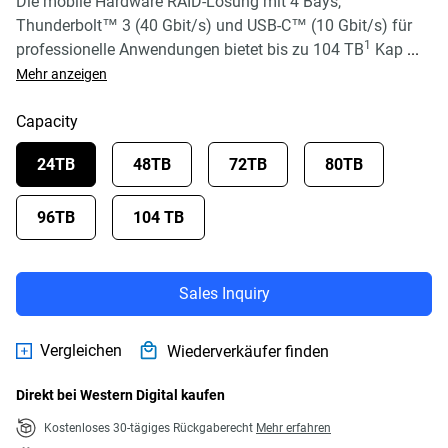
Die mobile Hardware RAID-Lösung mit 4 Bays,
Thunderbolt™ 3 (40 Gbit/s) und USB-C™ (10 Gbit/s) für
1
professionelle Anwendungen bietet bis zu 104 TB
Kap
...
Mehr anzeigen
Capacity
24TB
48TB
72TB
80TB
96TB
104 TB
Sales Inquiry
Vergleichen
Wiederverkäufer finden
Direkt bei Western Digital kaufen
Kostenloses 30-tägiges Rückgaberecht
Mehr erfahren