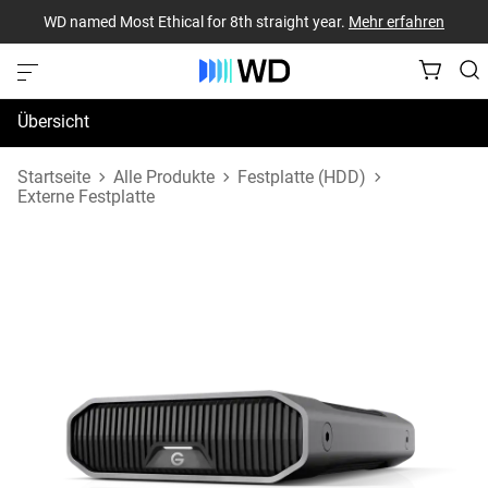
WD named Most Ethical for 8th straight year.
Mehr erfahren
Übersicht
Technische Daten
Startseite
Alle Produkte
Festplatte (HDD)
Externe Festplatte
Support und Ressourcen