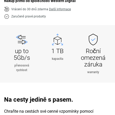
Nákup přímo od společnosti Western Digital
Vrácení do 30 dnů zdarma
Další informace
Zaručeně pravé produkty
up to
1 TB
Roční
5Gb/s
omezená
kapacita
záruka
přenosová
rychlost
warranty
Na cesty jedině s pasem.
Chraňte na cestách své cenné vzpomínky pomocí