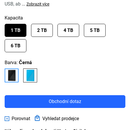
USB, ab
...
Zobrazit více
Kapacita
1 TB
2 TB
4 TB
5 TB
6 TB
Barva:
Černá
Obchodní dotaz
Porovnat
Vyhledat prodejce