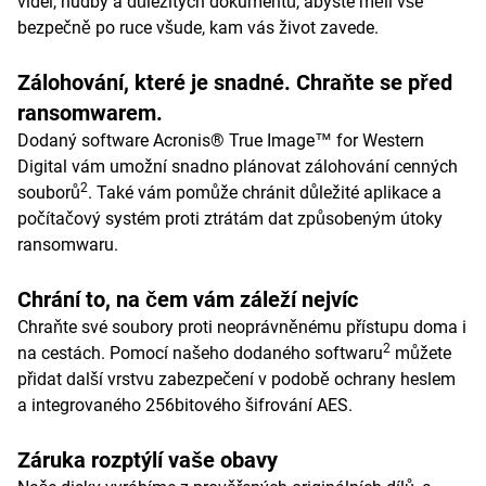
videí, hudby a důležitých dokumentů, abyste měli vše
bezpečně po ruce všude, kam vás život zavede.
Zálohování, které je snadné. Chraňte se před
ransomwarem.
Dodaný software Acronis® True Image™ for Western
Digital vám umožní snadno plánovat zálohování cenných
2
souborů
. Také vám pomůže chránit důležité aplikace a
počítačový systém proti ztrátám dat způsobeným útoky
ransomwaru.
Chrání to, na čem vám záleží nejvíc
Chraňte své soubory proti neoprávněnému přístupu doma i
2
na cestách. Pomocí našeho dodaného softwaru
můžete
přidat další vrstvu zabezpečení v podobě ochrany heslem
a integrovaného 256bitového šifrování AES.
Záruka rozptýlí vaše obavy