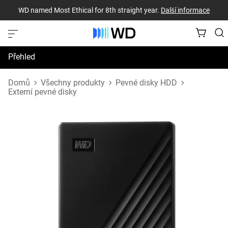
WD named Most Ethical for 8th straight year.
Další informace
Přehled
Technické údaje
Domů
Všechny produkty
Pevné disky HDD
Externí pevné disky
Podpora a prostředky