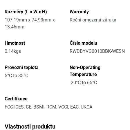
Rozměry (L x W x H)
Warranty
107.19mm x 74.93mm x
Roční omezená záruka
13.46mm
Hmotnost
Číslo modelu
0.14kgs
RWDBYVG0010BBK-WESN
Provozní teplota
Non-Operating
Temperature
5°C to 35°C
-20°C to 65°C
Certifikace
FCC-ICES, CE, BSMI, RCM, VCCI, EAC, UKCA
Vlastnosti produktu