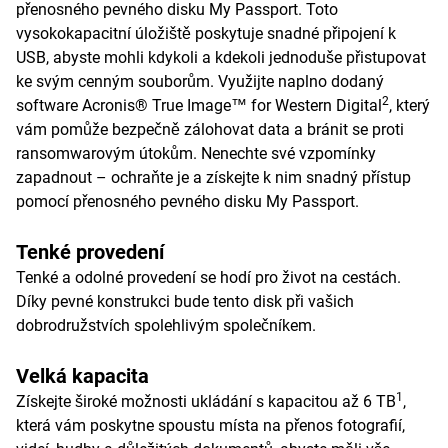
přenosného pevného disku My Passport. Toto
vysokokapacitní úložiště poskytuje snadné připojení k
USB, abyste mohli kdykoli a kdekoli jednoduše přistupovat
ke svým cenným souborům. Využijte naplno dodaný
2
software Acronis® True Image™ for Western Digital
, který
vám pomůže bezpečně zálohovat data a bránit se proti
ransomwarovým útokům. Nenechte své vzpomínky
zapadnout – ochraňte je a získejte k nim snadný přístup
pomocí přenosného pevného disku My Passport.
Tenké provedení
Tenké a odolné provedení se hodí pro život na cestách.
Díky pevné konstrukci bude tento disk při vašich
dobrodružstvích spolehlivým společníkem.
Velká kapacita
1
Získejte široké možnosti ukládání s kapacitou až 6 TB
,
která vám poskytne spoustu místa na přenos fotografií,