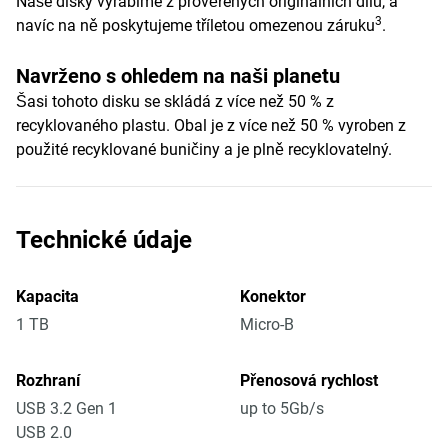
Naše disky vyrábíme z prověřených originálních dílů, a
3
navíc na ně poskytujeme tříletou omezenou záruku
.
Navrženo s ohledem na naši planetu
Šasi tohoto disku se skládá z více než 50 % z
recyklovaného plastu. Obal je z více než 50 % vyroben z
použité recyklované buničiny a je plně recyklovatelný.
Technické údaje
Kapacita
Konektor
1 TB
Micro-B
Rozhraní
Přenosová rychlost
USB 3.2 Gen 1
up to 5Gb/s
USB 2.0