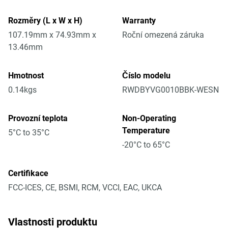
Rozměry (L x W x H)
Warranty
107.19mm x 74.93mm x
Roční omezená záruka
13.46mm
Hmotnost
Číslo modelu
0.14kgs
RWDBYVG0010BBK-WESN
Provozní teplota
Non-Operating
Temperature
5°C to 35°C
-20°C to 65°C
Certifikace
FCC-ICES, CE, BSMI, RCM, VCCI, EAC, UKCA
Vlastnosti produktu