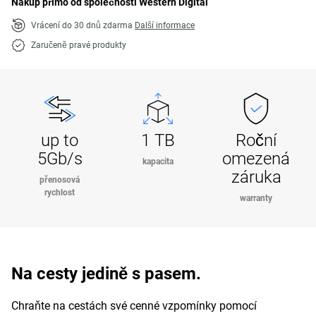
Nákup přímo od společnosti Western Digital
Vrácení do 30 dnů zdarma
Další informace
Zaručeně pravé produkty
up to
1 TB
Roční
5Gb/s
omezená
kapacita
záruka
přenosová
rychlost
warranty
Na cesty jedině s pasem.
Chraňte na cestách své cenné vzpomínky pomocí