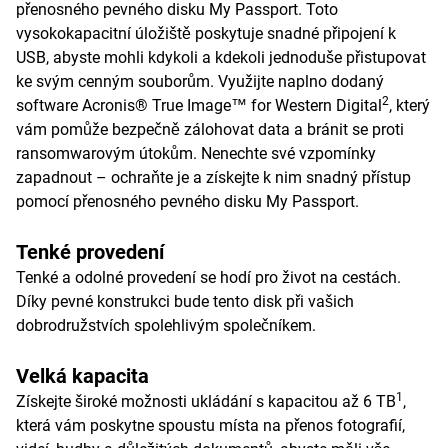
přenosného pevného disku My Passport. Toto
vysokokapacitní úložiště poskytuje snadné připojení k
USB, abyste mohli kdykoli a kdekoli jednoduše přistupovat
ke svým cenným souborům. Využijte naplno dodaný
2
software Acronis® True Image™ for Western Digital
, který
vám pomůže bezpečně zálohovat data a bránit se proti
ransomwarovým útokům. Nenechte své vzpomínky
zapadnout – ochraňte je a získejte k nim snadný přístup
pomocí přenosného pevného disku My Passport.
Tenké provedení
Tenké a odolné provedení se hodí pro život na cestách.
Díky pevné konstrukci bude tento disk při vašich
dobrodružstvích spolehlivým společníkem.
Velká kapacita
1
Získejte široké možnosti ukládání s kapacitou až 6 TB
,
která vám poskytne spoustu místa na přenos fotografií,