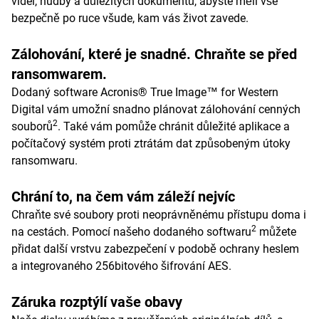
videí, hudby a důležitých dokumentů, abyste měli vše
bezpečně po ruce všude, kam vás život zavede.
Zálohování, které je snadné. Chraňte se před
ransomwarem.
Dodaný software Acronis® True Image™ for Western
Digital vám umožní snadno plánovat zálohování cenných
2
souborů
. Také vám pomůže chránit důležité aplikace a
počítačový systém proti ztrátám dat způsobeným útoky
ransomwaru.
Chrání to, na čem vám záleží nejvíc
Chraňte své soubory proti neoprávněnému přístupu doma i
2
na cestách. Pomocí našeho dodaného softwaru
můžete
přidat další vrstvu zabezpečení v podobě ochrany heslem
a integrovaného 256bitového šifrování AES.
Záruka rozptýlí vaše obavy