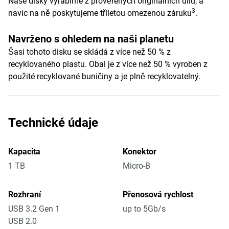
Naše disky vyrábíme z prověřených originálních dílů, a
3
navíc na ně poskytujeme tříletou omezenou záruku
.
Navrženo s ohledem na naši planetu
Šasi tohoto disku se skládá z více než 50 % z
recyklovaného plastu. Obal je z více než 50 % vyroben z
použité recyklované buničiny a je plně recyklovatelný.
Technické údaje
Kapacita
Konektor
1 TB
Micro-B
Rozhraní
Přenosová rychlost
USB 3.2 Gen 1
up to 5Gb/s
USB 2.0