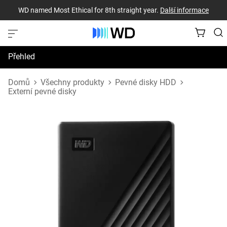
WD named Most Ethical for 8th straight year.
Další informace
Přehled
Technické údaje
Domů
Všechny produkty
Pevné disky HDD
Externí pevné disky
Podpora a prostředky