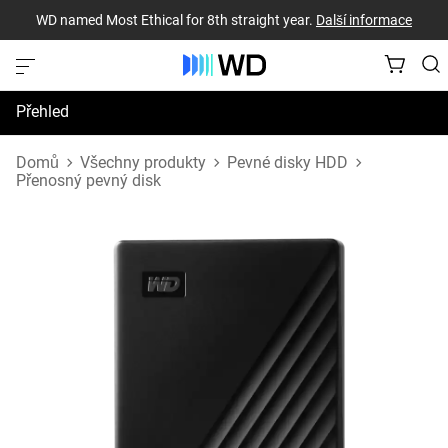
WD named Most Ethical for 8th straight year.
Další informace
Přehled
Technické údaje
Domů
Všechny produkty
Pevné disky HDD
Přenosný pevný disk
Podpora a prostředky