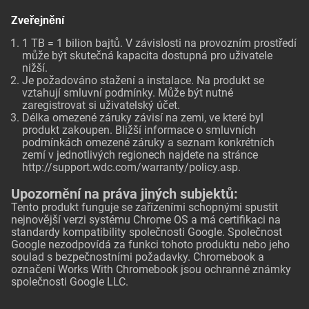
Zveřejnění
1 TB = 1 bilion bajtů. V závislosti na provozním prostředí
může být skutečná kapacita dostupná pro uživatele
nižší.
Je požadováno stažení a instalace. Na produkt se
vztahují smluvní podmínky. Může být nutné
zaregistrovat si uživatelský účet.
Délka omezené záruky závisí na zemi, ve které byl
produkt zakoupen. Bližší informace o smluvních
podmínkách omezené záruky a seznam konkrétních
zemí v jednotlivých regionech najdete na stránce
http://support.wdc.com/warranty/policy.asp
.
Upozornění na práva jiných subjektů:
Tento produkt funguje se zařízeními schopnými spustit
nejnovější verzi systému Chrome OS a má certifikaci na
standardy kompatibility společnosti Google. Společnost
Google nezodpovídá za funkci tohoto produktu nebo jeho
soulad s bezpečnostními požadavky. Chromebook a
označení Works With Chromebook jsou ochranné známky
společnosti Google LLC.