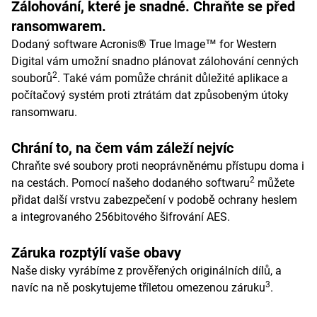
Zálohování, které je snadné. Chraňte se před
ransomwarem.
Dodaný software Acronis® True Image™ for Western
Digital vám umožní snadno plánovat zálohování cenných
2
souborů
. Také vám pomůže chránit důležité aplikace a
počítačový systém proti ztrátám dat způsobeným útoky
ransomwaru.
Chrání to, na čem vám záleží nejvíc
Chraňte své soubory proti neoprávněnému přístupu doma i
2
na cestách. Pomocí našeho dodaného softwaru
můžete
přidat další vrstvu zabezpečení v podobě ochrany heslem
a integrovaného 256bitového šifrování AES.
Záruka rozptýlí vaše obavy
Naše disky vyrábíme z prověřených originálních dílů, a
3
navíc na ně poskytujeme tříletou omezenou záruku
.