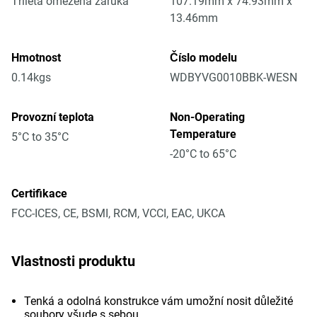
Tříletá omezená záruka
107.19mm x 74.93mm x
13.46mm
Hmotnost
Číslo modelu
0.14kgs
WDBYVG0010BBK-WESN
Provozní teplota
Non-Operating
Temperature
5°C to 35°C
-20°C to 65°C
Certifikace
FCC-ICES, CE, BSMI, RCM, VCCI, EAC, UKCA
Vlastnosti produktu
Tenká a odolná konstrukce vám umožní nosit důležité
soubory všude s sebou