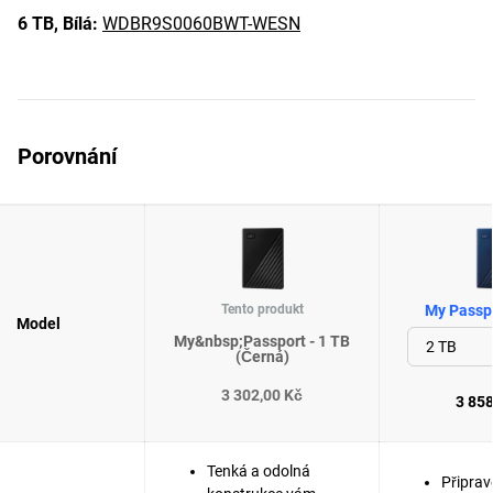
6 TB,
Bílá:
WDBR9S0060BWT-WESN
Porovnání
Tento produkt
My Passpo
Model
My&nbsp;Passport - 1 TB
(Černá)
3 302,00 Kč
3 858
Tenká a odolná
Připrav