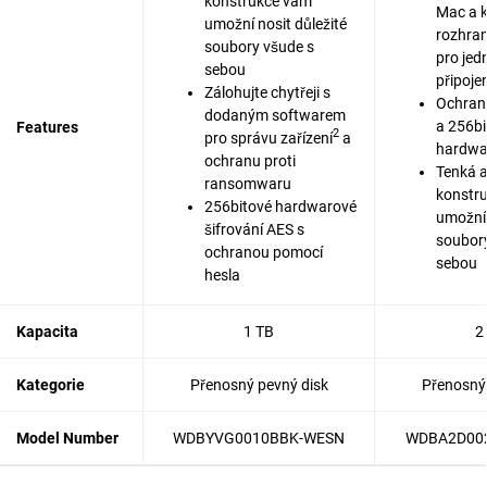
konstrukce vám
Mac a k
umožní nosit důležité
rozhra
soubory všude s
pro je
sebou
připoje
Zálohujte chytřeji s
Ochran
dodaným softwarem
a 256bi
Features
2
pro správu zařízení
a
hardwar
ochranu proti
Tenká a
ransomwaru
konstr
256bitové hardwarové
umožní 
šifrování AES s
soubor
ochranou pomocí
sebou
hesla
Kapacita
1 TB
2
Kategorie
Přenosný pevný disk
Přenosný 
Model Number
WDBYVG0010BBK-WESN
WDBA2D00