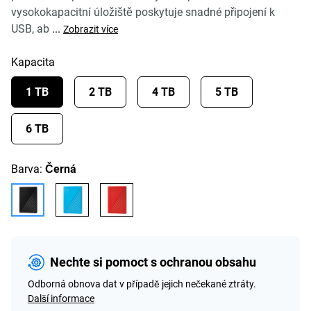
vysokokapacitní úložiště poskytuje snadné připojení k
USB, ab
...
Zobrazit více
Kapacita
1 TB
2 TB
4 TB
5 TB
6 TB
Barva:
Černá
Nechte si pomoct s ochranou obsahu
Odborná obnova dat v případě jejich nečekané ztráty.
Další informace