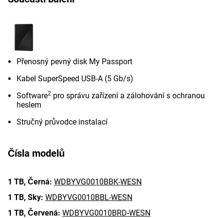
Přenosný pevný disk My Passport
Kabel SuperSpeed USB-A (5 Gb/s)
2
Software
pro správu zařízení a zálohování s ochranou
heslem
Stručný průvodce instalací
Čísla modelů
1 TB,
Černá:
WDBYVG0010BBK-WESN
1 TB,
Sky:
WDBYVG0010BBL-WESN
1 TB,
Červená:
WDBYVG0010BRD-WESN