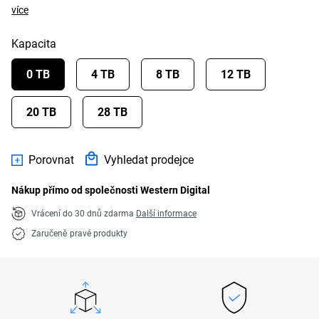
více
Kapacita
0 TB
4 TB
8 TB
12 TB
20 TB
28 TB
Porovnat
Vyhledat prodejce
Nákup přímo od společnosti Western Digital
Vrácení do 30 dnů zdarma
Další informace
Zaručeně pravé produkty