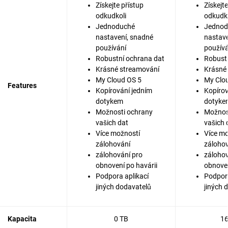
Získejte přístup
Získejte
odkudkoli
odkudko
Jednoduché
Jednod
nastavení, snadné
nastave
používání
používá
Robustní ochrana dat
Robust
Krásné streamování
Krásné
My Cloud OS 5
My Clo
Features
Kopírování jedním
Kopírov
dotykem
dotyke
Možnosti ochrany
Možnos
vašich dat
vašich 
Více možností
Více mo
zálohování
záloho
zálohování pro
zálohov
obnovení po havárii
obnoven
Podpora aplikací
Podpora
jiných dodavatelů
jiných 
Kapacita
0 TB
16