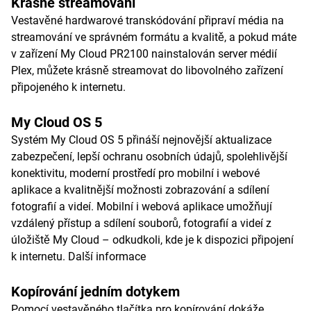
Krásné streamování
Vestavěné hardwarové transkódování připraví média na
streamování ve správném formátu a kvalitě, a pokud máte
v zařízení My Cloud PR2100 nainstalován server médií
Plex, můžete krásně streamovat do libovolného zařízení
připojeného k internetu.
My Cloud OS 5
Systém My Cloud OS 5 přináší nejnovější aktualizace
zabezpečení, lepší ochranu osobních údajů, spolehlivější
konektivitu, moderní prostředí pro mobilní i webové
aplikace a kvalitnější možnosti zobrazování a sdílení
fotografií a videí. Mobilní i webová aplikace umožňují
vzdálený přístup a sdílení souborů, fotografií a videí z
úložiště My Cloud – odkudkoli, kde je k dispozici připojení
k internetu.
Další informace
Kopírování jedním dotykem
Pomocí vestavěného tlačítka pro kopírování dokáže