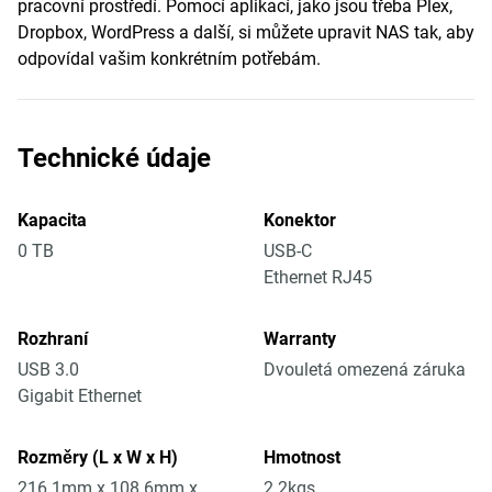
pracovní prostředí. Pomocí aplikací, jako jsou třeba Plex,
Dropbox, WordPress a další, si můžete upravit NAS tak, aby
odpovídal vašim konkrétním potřebám.
Technické údaje
Kapacita
Konektor
0 TB
USB-C
Ethernet RJ45
Rozhraní
Warranty
USB 3.0
Dvouletá omezená záruka
Gigabit Ethernet
Rozměry (L x W x H)
Hmotnost
216.1mm x 108.6mm x
2.2kgs