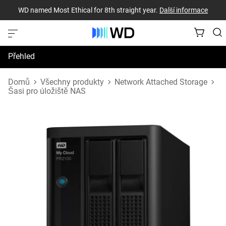
WD named Most Ethical for 8th straight year.
Další informace
Přehled
Technické údaje
Domů
Všechny produkty
Network Attached Storage
Šasi pro úložiště NAS
Podpora a prostředky