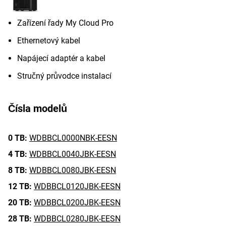
Zařízení řady My Cloud Pro
Ethernetový kabel
Napájecí adaptér a kabel
Stručný průvodce instalací
Čísla modelů
0 TB:
WDBBCL0000NBK-EESN
4 TB:
WDBBCL0040JBK-EESN
8 TB:
WDBBCL0080JBK-EESN
12 TB:
WDBBCL0120JBK-EESN
20 TB:
WDBBCL0200JBK-EESN
28 TB:
WDBBCL0280JBK-EESN