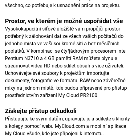
všechno, co potřebuje k usnadnění práce na projektu.
Prostor, ve kterém je možné uspořádat vše
Vysokokapacitní síťové úložiště vám propůjčí prostor
potřebný k zálohování dat ze všech vašich počítačů do
jednoho místa ve vaší soukromé síti a bez měsíčních
poplatků. V kombinaci se čtyřjádrovým procesorem Intel
Pentium N3710 a 4 GB pamětí RAM můžete plynule
streamovat videa HD nebo sdílet obsah s více uživateli.
Uchovávejte své soubory k projektům importujte
dokumenty, fotografie ve formátu .RAW nebo závěrečné
mixy na jednom místě, kde budou připravené pro přístup
prostřednictvím zařízení My Cloud PR2100.
Získejte přístup odkudkoli
Přistupujte ke svým datům, upravujte je a sdílejte s klienty
a kolegy pomocí webu MyCloud.com a mobilní aplikace
My Cloud všude, kde jste připojeni k internetu.