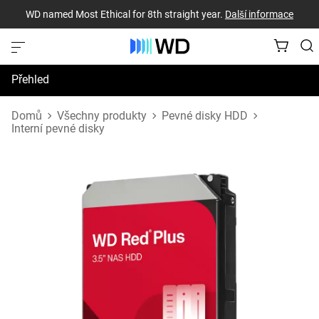
WD named Most Ethical for 8th straight year.
Další informace
Přehled
Technické údaje
Domů
Všechny produkty
Pevné disky HDD
Interní pevné disky
Podpora a prostředky