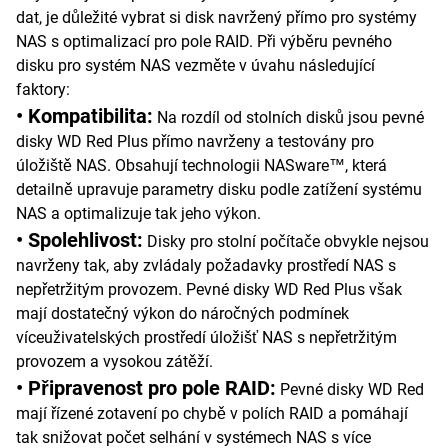
dat, je důležité vybrat si disk navržený přímo pro systémy
NAS s optimalizací pro pole RAID. Při výběru pevného
disku pro systém NAS vezměte v úvahu následující
faktory:
• Kompatibilita:
Na rozdíl od stolních disků jsou pevné
disky WD Red Plus přímo navrženy a testovány pro
úložiště NAS. Obsahují technologii NASware™, která
detailně upravuje parametry disku podle zatížení systému
NAS a optimalizuje tak jeho výkon.
• Spolehlivost:
Disky pro stolní počítače obvykle nejsou
navrženy tak, aby zvládaly požadavky prostředí NAS s
nepřetržitým provozem. Pevné disky WD Red Plus však
mají dostatečný výkon do náročných podmínek
víceuživatelských prostředí úložišť NAS s nepřetržitým
provozem a vysokou zátěží.
• Připravenost pro pole RAID:
Pevné disky WD Red
mají řízené zotavení po chybě v polích RAID a pomáhají
tak snižovat počet selhání v systémech NAS s více