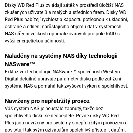
Disky WD Red Plus zvládají zátěž v prostředí úložišť NAS
zkušených uživatelů a malých a středních firem. Disky WD
Red Plus nabízejí rychlost a kapacitu potřebnou k ukládání,
ochraně a sdílení narůstajícího objemu dat v systémech
NAS střední velikosti optimalizovaných pro pole RAID s
vyšší energetickou účinností.
Naladěny na systémy NAS díky technologii
NASware™
Exkluzivní technologie NASware™ společnosti Western
Digital detailně upravuje parametry disku podle zatížení
systému NAS a pomáhá tak zvyšovat výkon a spolehlivost.
Navrženy pro nepřetržitý provoz
Váš systém NAS je neustále zapnutý, takže bez
spolehlivého disku se neobejdete. Pevné disky WD Red
Plus jsou navrženy pro systémy s nepřetržitým provozem a
poskytují tak svým uživatelům spolehlivý přístup k datům.