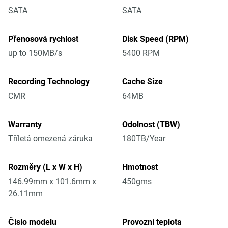
SATA
SATA
Přenosová rychlost
Disk Speed (RPM)
up to 150MB/s
5400 RPM
Recording Technology
Cache Size
CMR
64MB
Warranty
Odolnost (TBW)
Tříletá omezená záruka
180TB/Year
Rozměry (L x W x H)
Hmotnost
146.99mm x 101.6mm x
450gms
26.11mm
Číslo modelu
Provozní teplota