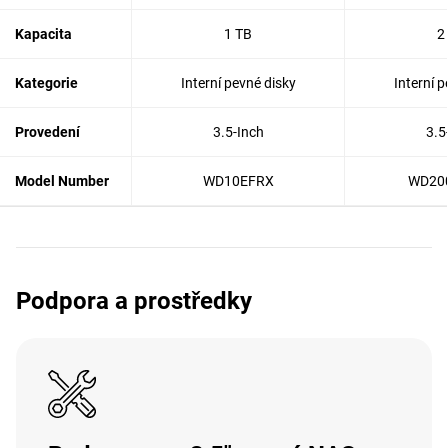
Kapacita
1 TB
2
Kategorie
Interní pevné disky
Interní p
Provedení
3.5-Inch
3.5
Model Number
WD10EFRX
WD20
Podpora a prostředky