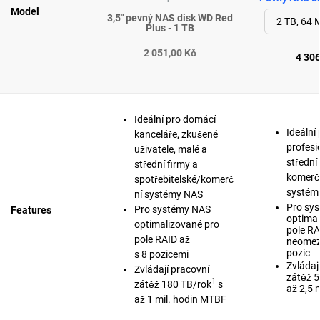
Model
3,5" pevný NAS disk WD Red
Plus - 1 TB
2 051,00 Kč
4 306
Ideální pro domácí
Ideální 
kanceláře, zkušené
profesi
uživatele, malé a
střední
střední firmy a
komerč
spotřebitelské/komerč
systém
ní systémy NAS
Pro sy
Pro systémy NAS
Features
optimal
optimalizované pro
pole RA
pole RAID až
neomez
pozic
s 8 pozicemi
Zvládaj
Zvládají pracovní
zátěž 
1
zátěž 180 TB/rok
s
až 2,5 
až 1 mil. hodin MTBF