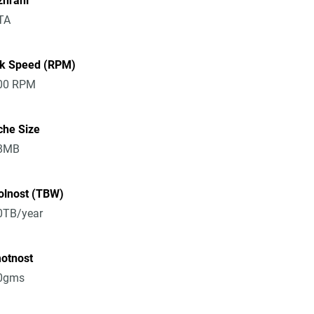
zhraní
TA
sk Speed (RPM)
00 RPM
che Size
8MB
olnost (TBW)
0TB/year
otnost
0gms