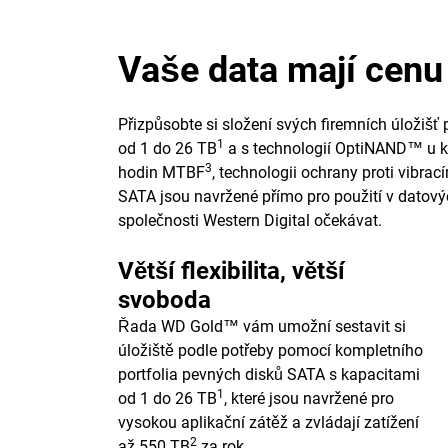
Vaše data mají cenu 
Přizpůsobte si složení svých firemních úložiš
1
od 1 do 26 TB
a s technologií OptiNAND™ u kap
3
hodin MTBF
, technologii ochrany proti vibra
SATA jsou navržené přímo pro použití v datovýc
společnosti Western Digital očekávat.
Větší flexibilita, větší
svoboda
Řada WD Gold™ vám umožní sestavit si
úložiště podle potřeby pomocí kompletního
portfolia pevných disků SATA s kapacitami
1
od 1 do 26 TB
, které jsou navržené pro
vysokou aplikační zátěž a zvládají zatížení
2
až 550 TB
za rok.