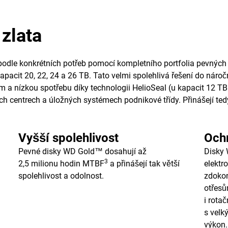
zlata
ť podle konkrétních potřeb pomocí kompletního portfolia pevnýc
acit 20, 22, 24 a 26 TB. Tato velmi spolehlivá řešení do náročn
cím a nízkou spotřebu díky technologii HelioSeal (u kapacit 12 T
h centrech a úložných systémech podnikové třídy. Přinášejí ted
Vyšší spolehlivost
Ochr
Pevné disky WD Gold™ dosahují až
Disky 
3
2,5 milionu hodin MTBF
a přinášejí tak větší
elektr
spolehlivost a odolnost.
zdokon
otřesů
i rota
s velk
výkon.