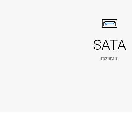
SATA
rozhraní