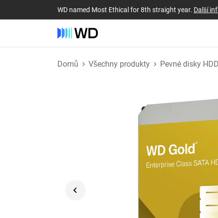
WD named Most Ethical for 8th straight year.
Další i
Domů
Všechny produkty
Pevné disky HD