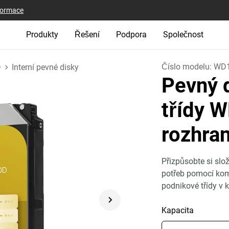
nformace
Produkty
Řešení
Podpora
Společnost
Číslo modelu:
WD
D
Interní pevné disky
Pevný 
třídy W
rozhra
Přizpůsobte si slo
potřeb pomocí kom
podnikové třídy v 
Kapacita