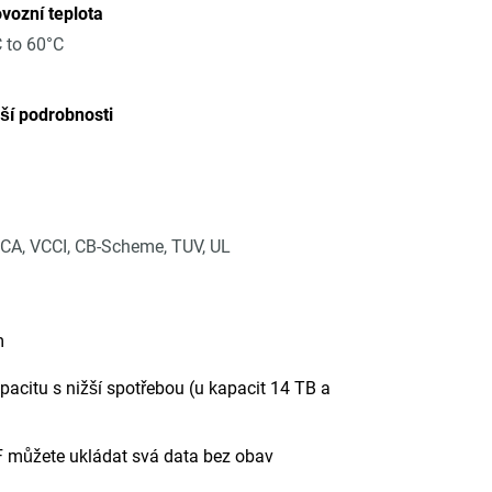
vozní teplota
 to 60°C
ší podrobnosti
CA, VCCI, CB-Scheme, TUV, UL
m
citu s nižší spotřebou (u kapacit 14 TB a
BF můžete ukládat svá data bez obav