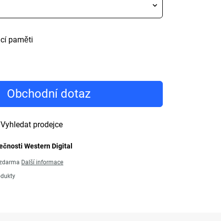
ací paměti
Obchodní dotaz
Vyhledat prodejce
ečnosti Western Digital
ů zdarma
Další informace
odukty