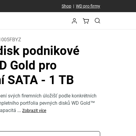
Shop
|
WD pro firmy
1005FBYZ
disk podnikové
D Gold pro
ní SATA
- 1 TB
žení svých firemních úložišť podle konkrétních
pletního portfolia pevných disků WD Gold™
kapacitá
...
Zobrazit více