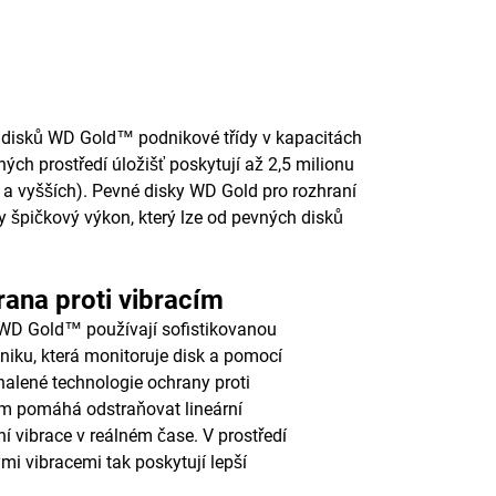
h disků WD Gold™ podnikové třídy v kapacitách
ých prostředí úložišť poskytují až 2,5 milionu
B a vyšších). Pevné disky WD Gold pro rozhraní
y špičkový výkon, který lze od pevných disků
ana proti vibracím
WD Gold™ používají sofistikovanou
oniku, která monitoruje disk a pomocí
alené technologie ochrany proti
m pomáhá odstraňovat lineární
ční vibrace v reálném čase. V prostředí
ými vibracemi tak poskytují lepší