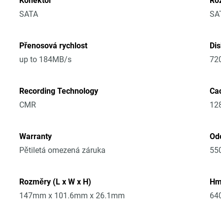
Konektor
Ro
SATA
SA
Přenosová rychlost
Di
up to 184MB/s
72
Recording Technology
Ca
CMR
12
Warranty
Od
Pětiletá omezená záruka
55
Rozměry (L x W x H)
Hm
147mm x 101.6mm x 26.1mm
64