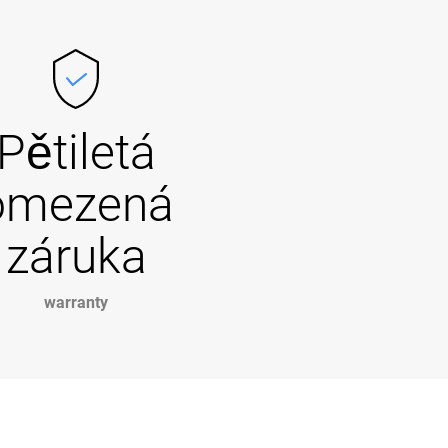
Pětiletá
omezená
záruka
warranty