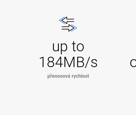
up to
184MB/s
přenosová rychlost