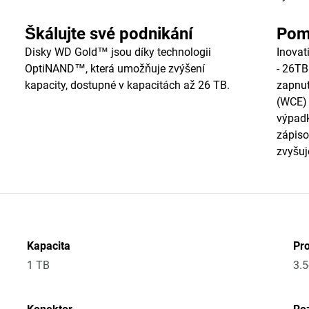
Škálujte své podnikání
Pom
Disky WD Gold™ jsou díky technologii
Inovat
OptiNAND™, která umožňuje zvýšení
- 26TB
kapacity, dostupné v kapacitách až 26 TB.
zapnut
(WCE) 
výpadk
zápis
zvyšuj
Kapacita
Pr
1 TB
3.5