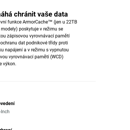
áhá chránit vaše data
ivní funkce ArmorCache™ (jen u 22TB
 modely) poskytuje v režimu se
ou zápisovou vyrovnávací pamětí
ochranu dat podnikové třídy proti
u napájení a v režimu s vypnutou
ovou vyrovnávací pamětí (WCD)
e výkon.
ovedení
-Inch