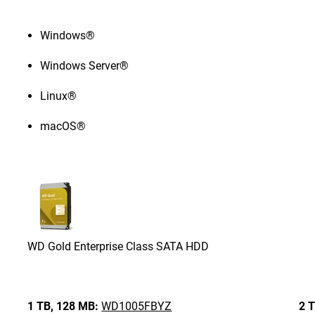
Windows®
Windows Server®
Linux®
macOS®
WD Gold Enterprise Class SATA HDD
1 TB,
128 MB:
WD1005FBYZ
2 T