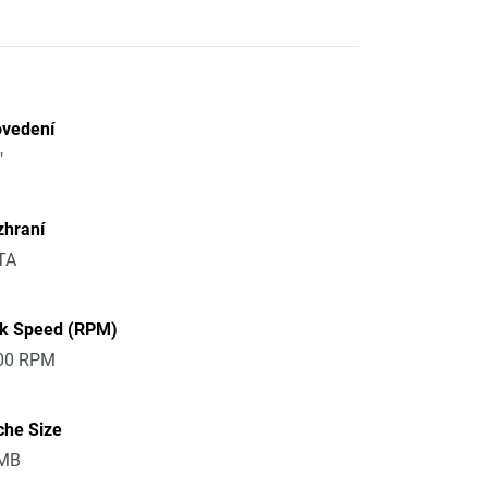
ovedení
"
zhraní
TA
sk Speed (RPM)
00 RPM
che Size
MB