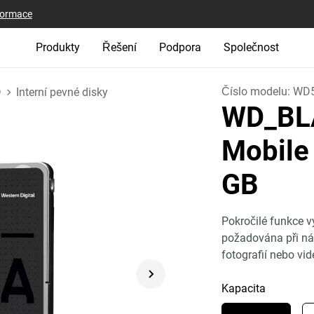
nformace
Produkty
Řešení
Podpora
Společnost
Číslo modelu:
WD
D
Interní pevné disky
WD_BL
Mobile
GB
Pokročilé funkce vy
požadována při ná
fotografií nebo vide
Kapacita