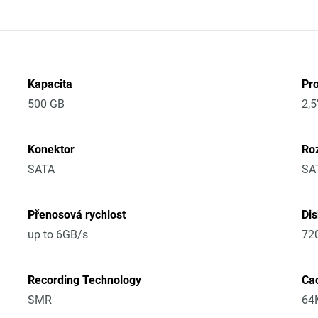
Kapacita
Pr
500 GB
2,5
Konektor
Ro
SATA
SA
Přenosová rychlost
Di
up to 6GB/s
72
Recording Technology
Ca
SMR
64