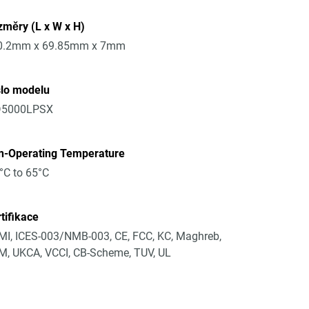
měry (L x W x H)
0.2mm x 69.85mm x 7mm
slo modelu
5000LPSX
n-Operating Temperature
°C to 65°C
tifikace
I, ICES-003/NMB-003, CE, FCC, KC, Maghreb,
, UKCA, VCCI, CB-Scheme, TUV, UL