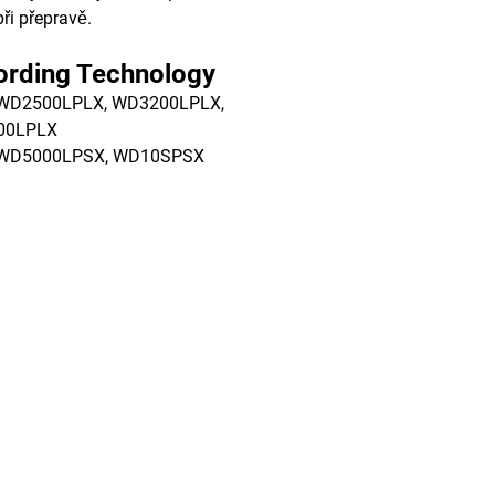
při přepravě.
ording Technology
 WD2500LPLX, WD3200LPLX,
00LPLX
 WD5000LPSX, WD10SPSX