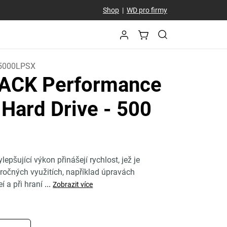
Shop
|
WD pro firmy
5000LPSX
ACK Performance
 Hard Drive
- 500
lepšující výkon přinášejí rychlost, jež je
ročných využitích, například úpravách
í a při hraní
...
Zobrazit více