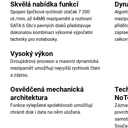
Skvělá nabídka funkcí
Dyn
Spojení špičkové rychlosti otáček 7 200
Algori
ot./min, až 64MB mezipaměti a rozhraní
mezipa
SATA 6 Gb/s pevných disků představuje
přiděl
dokonalou kombinaci výkonné výpočetní
zápise
techniky pro notebooky.
celkov
Vysoký výkon
Dvoujádrový procesor a masivní dynamická
mezipaměť umožňují nejvyšší rychlosti čtení
a zápisu.
Osvědčená mechanická
Tec
architektura
NoT
Funkce vylepšené spolehlivosti umožňují
Zázna
chránit disk i data na něm uložená.
povrch
samotn
Součas