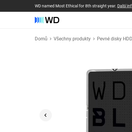
WD named Most Ethical for 8th straight year.
Další i
Domů
Všechny produkty
Pevné disky HD