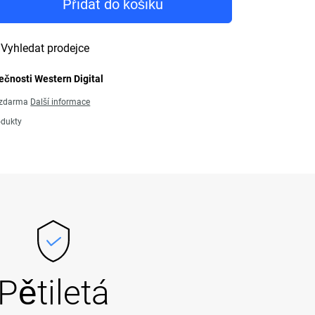
Přidat do košíku
Vyhledat prodejce
ečnosti Western Digital
ů zdarma
Další informace
odukty
Pětiletá