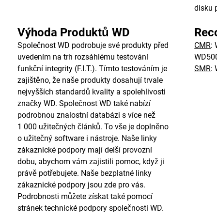
disku 
Výhoda Produktů WD
Rec
Společnost WD podrobuje své produkty před
CMR
:
uvedením na trh rozsáhlému testování
WD50
funkční integrity (F.I.T.). Tímto testováním je
SMR
:
zajištěno, že naše produkty dosahují trvale
nejvyšších standardů kvality a spolehlivosti
značky WD. Společnost WD také nabízí
podrobnou znalostní databázi s více než
1 000 užitečných článků. To vše je doplněno
o užitečný software i nástroje. Naše linky
zákaznické podpory mají delší provozní
dobu, abychom vám zajistili pomoc, když ji
právě potřebujete. Naše bezplatné linky
zákaznické podpory jsou zde pro vás.
Podrobnosti můžete získat také pomocí
stránek technické podpory společnosti WD.