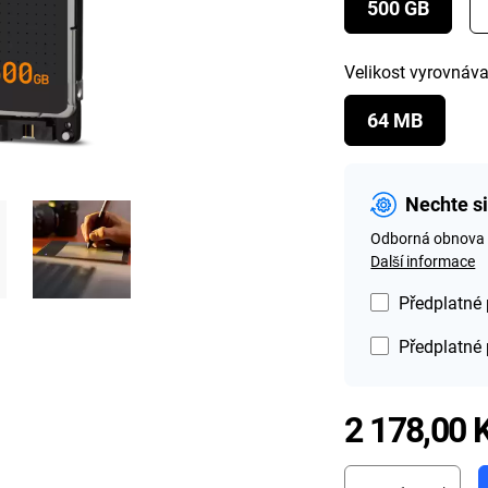
500 GB
Velikost vyrovnáv
64 MB
Nechte s
Odborná obnova da
Další informace
Předplatné 
Předplatné 
2 178,00 