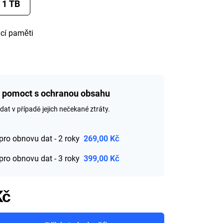
1 TB
ací paměti
i pomoct s ochranou obsahu
t v případě jejich nečekané ztráty.
pro obnovu dat - 2 roky
269,00 Kč
pro obnovu dat - 3 roky
399,00 Kč
Price 2 178,00 Kč
Kč