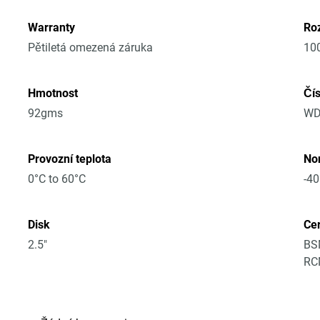
Warranty
Roz
Pětiletá omezená záruka
10
Hmotnost
Čí
92gms
WD
Provozní teplota
No
0°C to 60°C
-40
Disk
Cer
2.5"
BSM
RCM