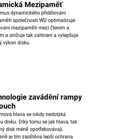
amická Mezipaměť
tmus dynamického přidělování
měti společnosti WD optimalizuje
ování mezipaměti mezi čtením a
m a snižuje tak zahlcení a vylepšuje
ý výkon disku.
hnologie zavádění rampy
ouch
mová hlava se nikdy nedotýká
u disku. Díky tomu se jak hlava, tak
ý disk méně opotřebovávají.
ně je tím zajištěna lepší ochrana