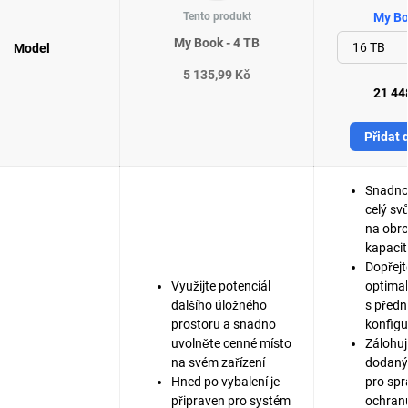
Tento produkt
My Bo
My Book - 4 TB
Model
5 135,99 Kč
21 44
Přidat 
Snadno 
celý svů
na obr
kapacit
Dopřejt
Využijte potenciál
optima
dalšího úložného
s před
prostoru a snadno
konfigu
uvolněte cenné místo
Zálohujt
na svém zařízení
dodaný
Hned po vybalení je
pro spr
připraven pro systém
ochranu