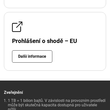
Prohlášení o shodě – EU
Další informace
Zveřejnění
1 TB = 1 bilion bajtů. V závislosti na provozním prostředí
může být skutečná kapacita dostupná pro uživatele
nižší.