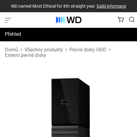
WD named Most Ethical for 8th straight year.
Další informace
Přehled
Technické údaje
Domů
Všechny produkty
Pevné disky HDD
Externí pevné disky
Podpora a prostředky