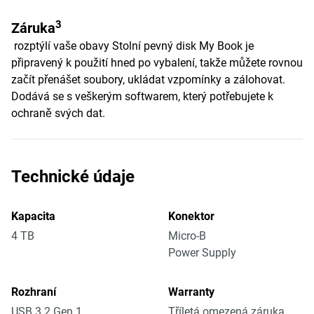
3
Záruka
rozptýlí vaše obavy Stolní pevný disk My Book je
připravený k použití hned po vybalení, takže můžete rovnou
začít přenášet soubory, ukládat vzpomínky a zálohovat.
Dodává se s veškerým softwarem, který potřebujete k
ochraně svých dat.
Technické údaje
Kapacita
Konektor
4 TB
Micro-B
Power Supply
Rozhraní
Warranty
USB 3.2 Gen 1
Tříletá omezená záruka