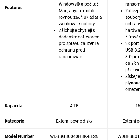
Windows® a počítač
ranso
Features
Mac, abyste mohli
Zabezp
rovnou začít ukládat a
soubor
zálohovat soubory
ochran
Zálohujte chytřeji s
hardwa
dodaným softwarem
šifrová
pro správu zařízení a
2× port
ochranu proti
USB 3.2
ransomwaru
3.0 pro
dalších
přísluš
Získejte
plynoucí
omezen
Kapacita
4 TB
16
Kategorie
Externí pevné disky
Externí p
Model Number
WDBBGB0040HBK-EESN
WDBFBE01