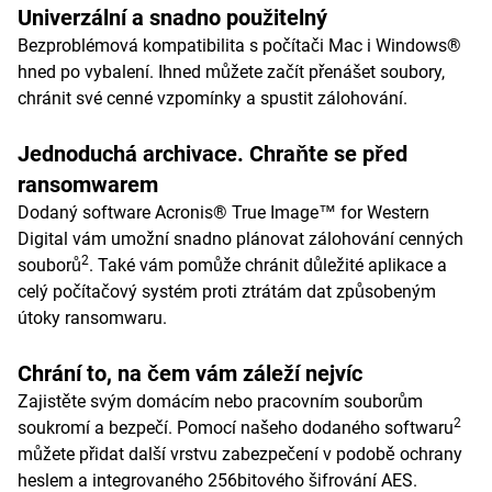
Univerzální a snadno použitelný
Bezproblémová kompatibilita s počítači Mac i Windows®
hned po vybalení. Ihned můžete začít přenášet soubory,
chránit své cenné vzpomínky a spustit zálohování.
Jednoduchá archivace. Chraňte se před
ransomwarem
Dodaný software Acronis® True Image™ for Western
Digital vám umožní snadno plánovat zálohování cenných
2
souborů
. Také vám pomůže chránit důležité aplikace a
celý počítačový systém proti ztrátám dat způsobeným
útoky ransomwaru.
Chrání to, na čem vám záleží nejvíc
Zajistěte svým domácím nebo pracovním souborům
2
soukromí a bezpečí. Pomocí našeho dodaného softwaru
můžete přidat další vrstvu zabezpečení v podobě ochrany
heslem a integrovaného 256bitového šifrování AES.