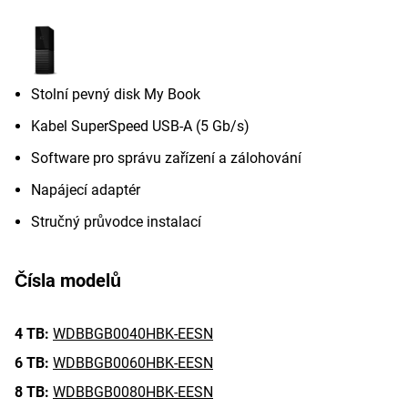
Stolní pevný disk My Book
Kabel SuperSpeed USB-A (5 Gb/s)
Software pro správu zařízení a zálohování
Napájecí adaptér
Stručný průvodce instalací
Čísla modelů
4 TB:
WDBBGB0040HBK-EESN
6 TB:
WDBBGB0060HBK-EESN
8 TB:
WDBBGB0080HBK-EESN